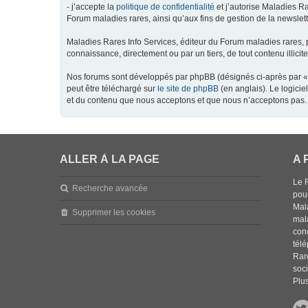
- j’accepte la
politique de confidentialité
et j’autorise Maladies Ra
Forum maladies rares, ainsi qu’aux fins de gestion de la newsletter
Maladies Rares Info Services, éditeur du Forum maladies rares, 
connaissance, directement ou par un tiers, de tout contenu illicit
Nos forums sont développés par phpBB (désignés ci-après par « l
peut être téléchargé sur
le site de phpBB
(en anglais). Le logici
et du contenu que nous acceptons et que nous n’acceptons pas. 
ALLER À LA PAGE
A 
Le 
Recherche avancée
pou
Mala
Supprimer les cookies
mal
con
tél
Rar
soci
Plus