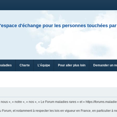
'espace d'échange pour les personnes touchées par
maladies
Charte
L'équipe
Pour aller plus loin
Demander un n
n
ous », « notre », « nos », « Le Forum maladies rares » et « https://forums.maladies
u Forum, et notamment à respecter les lois en vigueur en France, en particulier à n