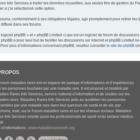
res Info Services à traiter les données recueillies, aux seules fins de gestion du F
 si j’ai sélectionné cette option,
pourra, conformément à ses obligations légales, agir promptement pour retirer les 
e diffusé dans ses forums.
ogiciel phpBB » et « phpBB Limited ») qui est un logiciel de forum de discussions
el phpBB a pour seul but de faciliter les discussions sur internet et phpBB Limited
Pour plus d’informations concernant phpBB, veuillez consulter
le site de phpBB
(en
PROPOS
Forum maladies rares est un espace de partage d’informations et d’expériences
r les personnes touchées par une maladie rare. Il est proposé et modéré par
dies Rares Info Services, service national d’information et de soutien sur les
adies rares. Maladies Rares Info Services aide au quotidien les personnes
cernées par une maladie rare dans leur parcours de santé et de vie, par
éphone, mail, sur le Forum maladies rares et sur les réseaux sociaux. Maladies
es Info Services oriente aussi les professionnels de santé et du secteur médico-
al.
 d’informations :
www.maladiesraresinfo.org