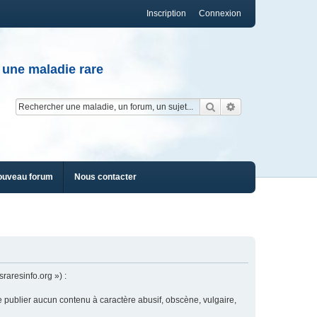
Inscription
Connexion
 une maladie rare
Rechercher
Recherche av
ouveau forum
Nous contacter
raresinfo.org ») :
e publier aucun contenu à caractère abusif, obscène, vulgaire,