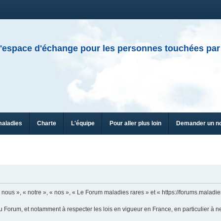
'espace d'échange pour les personnes touchées par
maladies
Charte
L'équipe
Pour aller plus loin
Demander un n
n
ous », « notre », « nos », « Le Forum maladies rares » et « https://forums.maladies
u Forum, et notamment à respecter les lois en vigueur en France, en particulier à n