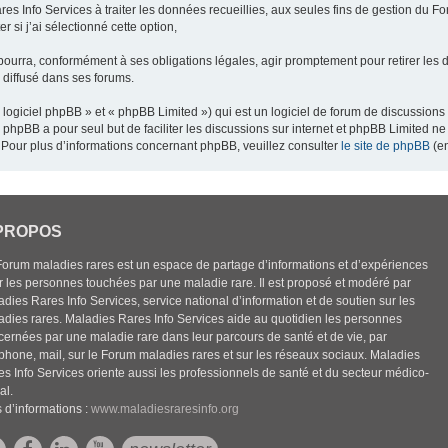
res Info Services à traiter les données recueillies, aux seules fins de gestion du F
 si j’ai sélectionné cette option,
pourra, conformément à ses obligations légales, agir promptement pour retirer les 
e diffusé dans ses forums.
ogiciel phpBB » et « phpBB Limited ») qui est un logiciel de forum de discussions
el phpBB a pour seul but de faciliter les discussions sur internet et phpBB Limited
Pour plus d’informations concernant phpBB, veuillez consulter
le site de phpBB
(en
PROPOS
Forum maladies rares est un espace de partage d’informations et d’expériences
r les personnes touchées par une maladie rare. Il est proposé et modéré par
dies Rares Info Services, service national d’information et de soutien sur les
adies rares. Maladies Rares Info Services aide au quotidien les personnes
cernées par une maladie rare dans leur parcours de santé et de vie, par
éphone, mail, sur le Forum maladies rares et sur les réseaux sociaux. Maladies
es Info Services oriente aussi les professionnels de santé et du secteur médico-
al.
 d’informations :
www.maladiesraresinfo.org