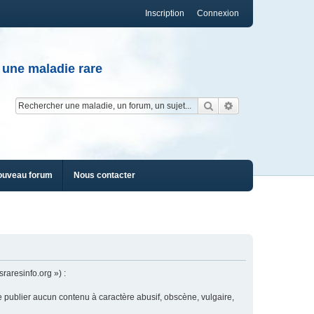
Inscription
Connexion
 une maladie rare
Rechercher
Recherche av
ouveau forum
Nous contacter
raresinfo.org ») :
e publier aucun contenu à caractère abusif, obscène, vulgaire,