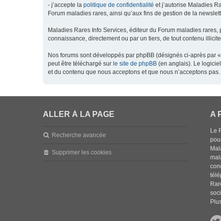
- j’accepte la
politique de confidentialité
et j’autorise Maladies Ra
Forum maladies rares, ainsi qu’aux fins de gestion de la newsletter
Maladies Rares Info Services, éditeur du Forum maladies rares, 
connaissance, directement ou par un tiers, de tout contenu illicit
Nos forums sont développés par phpBB (désignés ci-après par « l
peut être téléchargé sur
le site de phpBB
(en anglais). Le logici
et du contenu que nous acceptons et que nous n’acceptons pas. 
ALLER À LA PAGE
A 
Le 
Recherche avancée
pou
Mala
Supprimer les cookies
mal
con
tél
Rar
soci
Plus