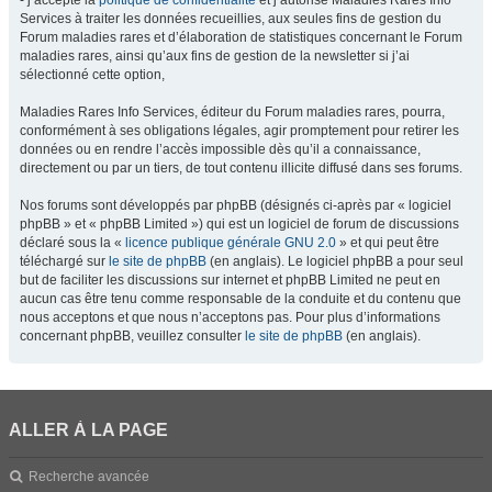
- j’accepte la
politique de confidentialité
et j’autorise Maladies Rares Info
Services à traiter les données recueillies, aux seules fins de gestion du
Forum maladies rares et d’élaboration de statistiques concernant le Forum
maladies rares, ainsi qu’aux fins de gestion de la newsletter si j’ai
sélectionné cette option,
Maladies Rares Info Services, éditeur du Forum maladies rares, pourra,
conformément à ses obligations légales, agir promptement pour retirer les
données ou en rendre l’accès impossible dès qu’il a connaissance,
directement ou par un tiers, de tout contenu illicite diffusé dans ses forums.
Nos forums sont développés par phpBB (désignés ci-après par « logiciel
phpBB » et « phpBB Limited ») qui est un logiciel de forum de discussions
déclaré sous la «
licence publique générale GNU 2.0
» et qui peut être
téléchargé sur
le site de phpBB
(en anglais). Le logiciel phpBB a pour seul
but de faciliter les discussions sur internet et phpBB Limited ne peut en
aucun cas être tenu comme responsable de la conduite et du contenu que
nous acceptons et que nous n’acceptons pas. Pour plus d’informations
concernant phpBB, veuillez consulter
le site de phpBB
(en anglais).
ALLER À LA PAGE
Recherche avancée