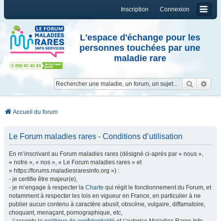
Inscription
Connexion
L'espace d'échange pour les
personnes touchées par une
maladie rare
Reche
Re
Accueil du forum
Le Forum maladies rares - Conditions d’utilisation
En m’inscrivant au Forum maladies rares (désigné ci-après par « nous »,
« notre », « nos », « Le Forum maladies rares » et
« https://forums.maladiesraresinfo.org ») :
- je certifie être majeur(e),
- je m’engage à respecter la
Charte
qui régit le fonctionnement du Forum, et
notamment à respecter les lois en vigueur en France, en particulier à ne
publier aucun contenu à caractère abusif, obscène, vulgaire, diffamatoire,
choquant, menaçant, pornographique, etc,