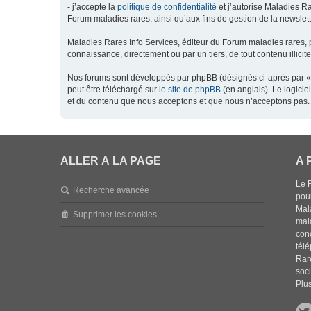
- j’accepte la
politique de confidentialité
et j’autorise Maladies Ra
Forum maladies rares, ainsi qu’aux fins de gestion de la newsletter
Maladies Rares Info Services, éditeur du Forum maladies rares, 
connaissance, directement ou par un tiers, de tout contenu illicit
Nos forums sont développés par phpBB (désignés ci-après par « l
peut être téléchargé sur
le site de phpBB
(en anglais). Le logici
et du contenu que nous acceptons et que nous n’acceptons pas. 
ALLER À LA PAGE
A 
Le 
Recherche avancée
pou
Mala
Supprimer les cookies
mal
con
tél
Rar
soci
Plus