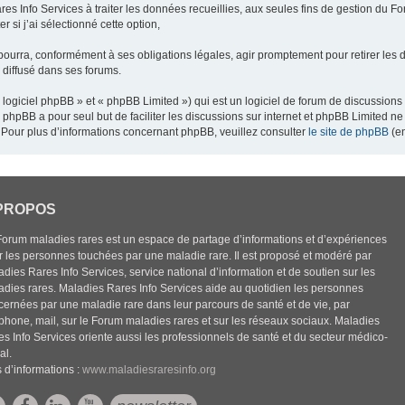
res Info Services à traiter les données recueillies, aux seules fins de gestion du F
 si j’ai sélectionné cette option,
pourra, conformément à ses obligations légales, agir promptement pour retirer les 
e diffusé dans ses forums.
ogiciel phpBB » et « phpBB Limited ») qui est un logiciel de forum de discussions
el phpBB a pour seul but de faciliter les discussions sur internet et phpBB Limited
Pour plus d’informations concernant phpBB, veuillez consulter
le site de phpBB
(en
PROPOS
Forum maladies rares est un espace de partage d’informations et d’expériences
r les personnes touchées par une maladie rare. Il est proposé et modéré par
dies Rares Info Services, service national d’information et de soutien sur les
adies rares. Maladies Rares Info Services aide au quotidien les personnes
cernées par une maladie rare dans leur parcours de santé et de vie, par
éphone, mail, sur le Forum maladies rares et sur les réseaux sociaux. Maladies
es Info Services oriente aussi les professionnels de santé et du secteur médico-
al.
 d’informations :
www.maladiesraresinfo.org