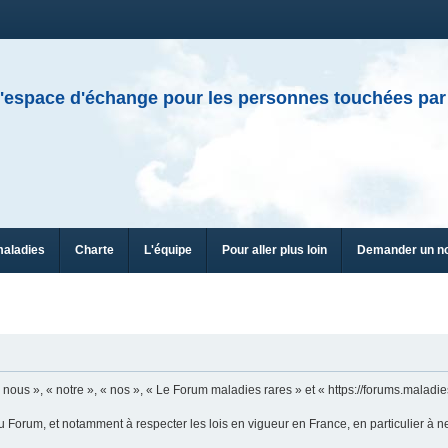
'espace d'échange pour les personnes touchées par
maladies
Charte
L'équipe
Pour aller plus loin
Demander un n
n
ous », « notre », « nos », « Le Forum maladies rares » et « https://forums.maladies
u Forum, et notamment à respecter les lois en vigueur en France, en particulier à n