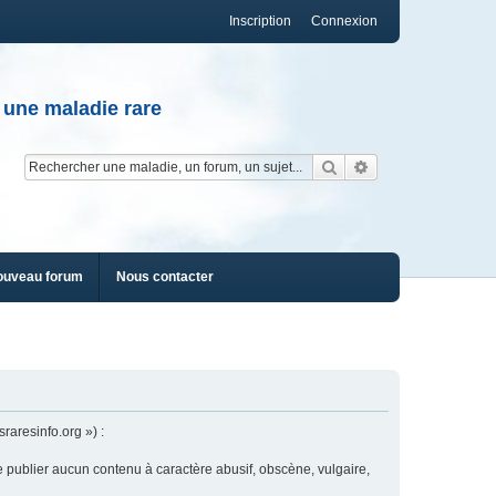
Inscription
Connexion
 une maladie rare
Rechercher
Recherche av
ouveau forum
Nous contacter
raresinfo.org ») :
e publier aucun contenu à caractère abusif, obscène, vulgaire,