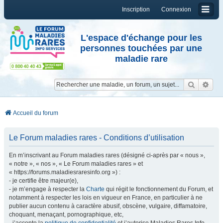
Inscription
Connexion
L'espace d'échange pour les
personnes touchées par une
maladie rare
Reche
Re
Accueil du forum
Le Forum maladies rares - Conditions d’utilisation
En m’inscrivant au Forum maladies rares (désigné ci-après par « nous »,
« notre », « nos », « Le Forum maladies rares » et
« https://forums.maladiesraresinfo.org ») :
- je certifie être majeur(e),
- je m’engage à respecter la
Charte
qui régit le fonctionnement du Forum, et
notamment à respecter les lois en vigueur en France, en particulier à ne
publier aucun contenu à caractère abusif, obscène, vulgaire, diffamatoire,
choquant, menaçant, pornographique, etc,