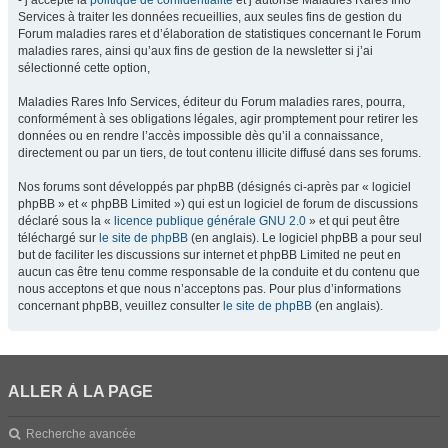
- j’accepte la
politique de confidentialité
et j’autorise Maladies Rares Info
Services à traiter les données recueillies, aux seules fins de gestion du
Forum maladies rares et d’élaboration de statistiques concernant le Forum
maladies rares, ainsi qu’aux fins de gestion de la newsletter si j’ai
sélectionné cette option,
Maladies Rares Info Services, éditeur du Forum maladies rares, pourra,
conformément à ses obligations légales, agir promptement pour retirer les
données ou en rendre l’accès impossible dès qu’il a connaissance,
directement ou par un tiers, de tout contenu illicite diffusé dans ses forums.
Nos forums sont développés par phpBB (désignés ci-après par « logiciel
phpBB » et « phpBB Limited ») qui est un logiciel de forum de discussions
déclaré sous la «
licence publique générale GNU 2.0
» et qui peut être
téléchargé sur
le site de phpBB
(en anglais). Le logiciel phpBB a pour seul
but de faciliter les discussions sur internet et phpBB Limited ne peut en
aucun cas être tenu comme responsable de la conduite et du contenu que
nous acceptons et que nous n’acceptons pas. Pour plus d’informations
concernant phpBB, veuillez consulter
le site de phpBB
(en anglais).
ALLER À LA PAGE
Recherche avancée