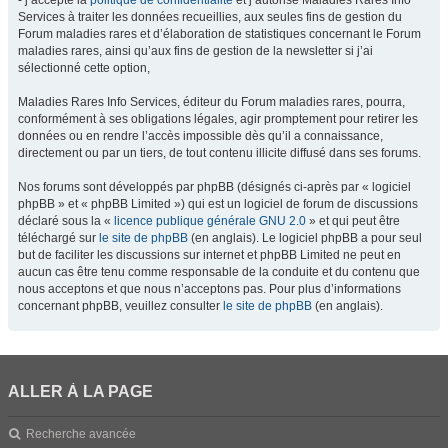
- j’accepte la
politique de confidentialité
et j’autorise Maladies Rares Info
Services à traiter les données recueillies, aux seules fins de gestion du
Forum maladies rares et d’élaboration de statistiques concernant le Forum
maladies rares, ainsi qu’aux fins de gestion de la newsletter si j’ai
sélectionné cette option,
Maladies Rares Info Services, éditeur du Forum maladies rares, pourra,
conformément à ses obligations légales, agir promptement pour retirer les
données ou en rendre l’accès impossible dès qu’il a connaissance,
directement ou par un tiers, de tout contenu illicite diffusé dans ses forums.
Nos forums sont développés par phpBB (désignés ci-après par « logiciel
phpBB » et « phpBB Limited ») qui est un logiciel de forum de discussions
déclaré sous la «
licence publique générale GNU 2.0
» et qui peut être
téléchargé sur
le site de phpBB
(en anglais). Le logiciel phpBB a pour seul
but de faciliter les discussions sur internet et phpBB Limited ne peut en
aucun cas être tenu comme responsable de la conduite et du contenu que
nous acceptons et que nous n’acceptons pas. Pour plus d’informations
concernant phpBB, veuillez consulter
le site de phpBB
(en anglais).
ALLER À LA PAGE
Recherche avancée