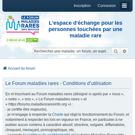
Inscription
Connexion
L'espace d'échange pour les
personnes touchées par une
maladie rare
Reche
Re
Accueil du forum
Le Forum maladies rares - Conditions d’utilisation
En m’inscrivant au Forum maladies rares (désigné ci-après par « nous »,
« notre », « nos », « Le Forum maladies rares » et
« https://forums.maladiesraresinfo.org ») :
- je certifie être majeur(e),
- je m’engage à respecter la
Charte
qui régit le fonctionnement du Forum, et
notamment à respecter les lois en vigueur en France, en particulier à ne
publier aucun contenu à caractère abusif, obscène, vulgaire, diffamatoire,
choquant, menaçant, pornographique, etc,