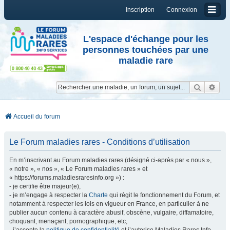
Inscription
Connexion
L'espace d'échange pour les
personnes touchées par une
maladie rare
Reche
Re
Accueil du forum
Le Forum maladies rares - Conditions d’utilisation
En m’inscrivant au Forum maladies rares (désigné ci-après par « nous »,
« notre », « nos », « Le Forum maladies rares » et
« https://forums.maladiesraresinfo.org ») :
- je certifie être majeur(e),
- je m’engage à respecter la
Charte
qui régit le fonctionnement du Forum, et
notamment à respecter les lois en vigueur en France, en particulier à ne
publier aucun contenu à caractère abusif, obscène, vulgaire, diffamatoire,
choquant, menaçant, pornographique, etc,