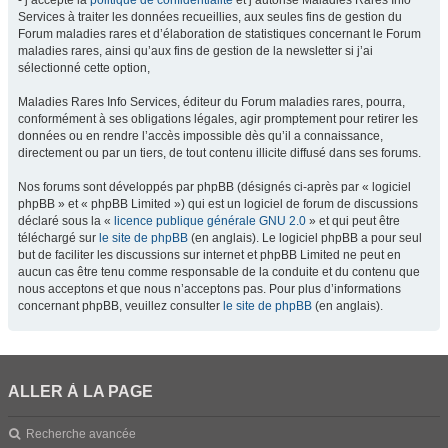
- j’accepte la
politique de confidentialité
et j’autorise Maladies Rares Info
Services à traiter les données recueillies, aux seules fins de gestion du
Forum maladies rares et d’élaboration de statistiques concernant le Forum
maladies rares, ainsi qu’aux fins de gestion de la newsletter si j’ai
sélectionné cette option,
Maladies Rares Info Services, éditeur du Forum maladies rares, pourra,
conformément à ses obligations légales, agir promptement pour retirer les
données ou en rendre l’accès impossible dès qu’il a connaissance,
directement ou par un tiers, de tout contenu illicite diffusé dans ses forums.
Nos forums sont développés par phpBB (désignés ci-après par « logiciel
phpBB » et « phpBB Limited ») qui est un logiciel de forum de discussions
déclaré sous la «
licence publique générale GNU 2.0
» et qui peut être
téléchargé sur
le site de phpBB
(en anglais). Le logiciel phpBB a pour seul
but de faciliter les discussions sur internet et phpBB Limited ne peut en
aucun cas être tenu comme responsable de la conduite et du contenu que
nous acceptons et que nous n’acceptons pas. Pour plus d’informations
concernant phpBB, veuillez consulter
le site de phpBB
(en anglais).
ALLER À LA PAGE
Recherche avancée