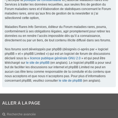
- j’accepte la
politique de confidentialité
et j’autorise Maladies Rares Info
Services à traiter les données recueillies, aux seules fins de gestion du
Forum maladies rares et d’élaboration de statistiques concernant le Forum
maladies rares, ainsi qu’aux fins de gestion de la newsletter si j’ai
sélectionné cette option,
Maladies Rares Info Services, éditeur du Forum maladies rares, pourra,
conformément à ses obligations légales, agir promptement pour retirer les
données ou en rendre l’accès impossible dès qu’il a connaissance,
directement ou par un tiers, de tout contenu illicite diffusé dans ses forums.
Nos forums sont développés par phpBB (désignés ci-après par « logiciel
phpBB » et « phpBB Limited ») qui est un logiciel de forum de discussions
déclaré sous la «
licence publique générale GNU 2.0
» et qui peut être
téléchargé sur
le site de phpBB
(en anglais). Le logiciel phpBB a pour seul
but de faciliter les discussions sur internet et phpBB Limited ne peut en
aucun cas être tenu comme responsable de la conduite et du contenu que
nous acceptons et que nous n’acceptons pas. Pour plus d’informations
concernant phpBB, veuillez consulter
le site de phpBB
(en anglais).
ALLER À LA PAGE
Recherche avancée