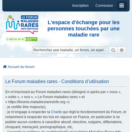
Inscription
Connexion
L'espace d'échange pour les
personnes touchées par une
maladie rare
Reche
Re
Accueil du forum
Le Forum maladies rares - Conditions d’utilisation
En m’inscrivant au Forum maladies rares (désigné ci-après par « nous »,
« notre », « nos », « Le Forum maladies rares » et
« https://forums.maladiesraresinfo.org ») :
- je certifie être majeur(e),
- je m’engage à respecter la
Charte
qui régit le fonctionnement du Forum, et
notamment à respecter les lois en vigueur en France, en particulier à ne
publier aucun contenu à caractère abusif, obscène, vulgaire, diffamatoire,
choquant, menaçant, pornographique, etc,