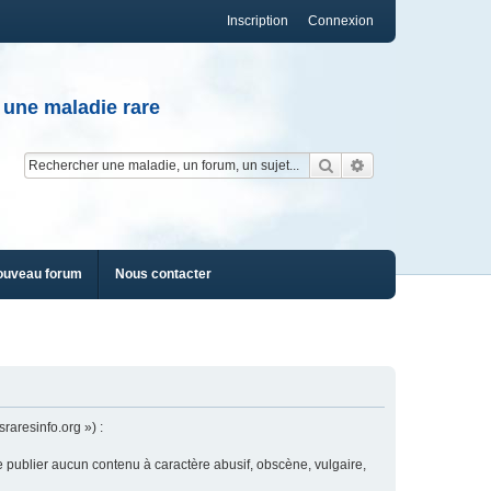
Inscription
Connexion
 une maladie rare
Rechercher
Recherche av
ouveau forum
Nous contacter
raresinfo.org ») :
e publier aucun contenu à caractère abusif, obscène, vulgaire,