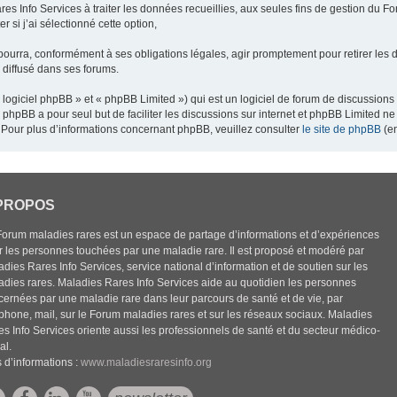
res Info Services à traiter les données recueillies, aux seules fins de gestion du F
 si j’ai sélectionné cette option,
pourra, conformément à ses obligations légales, agir promptement pour retirer les 
e diffusé dans ses forums.
ogiciel phpBB » et « phpBB Limited ») qui est un logiciel de forum de discussions
el phpBB a pour seul but de faciliter les discussions sur internet et phpBB Limited
Pour plus d’informations concernant phpBB, veuillez consulter
le site de phpBB
(en
PROPOS
Forum maladies rares est un espace de partage d’informations et d’expériences
r les personnes touchées par une maladie rare. Il est proposé et modéré par
dies Rares Info Services, service national d’information et de soutien sur les
adies rares. Maladies Rares Info Services aide au quotidien les personnes
cernées par une maladie rare dans leur parcours de santé et de vie, par
éphone, mail, sur le Forum maladies rares et sur les réseaux sociaux. Maladies
es Info Services oriente aussi les professionnels de santé et du secteur médico-
al.
 d’informations :
www.maladiesraresinfo.org