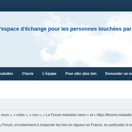
'espace d'échange pour les personnes touchées par
maladies
Charte
L'équipe
Pour aller plus loin
Demander un n
n
ous », « notre », « nos », « Le Forum maladies rares » et « https://forums.maladies
u Forum, et notamment à respecter les lois en vigueur en France, en particulier à n