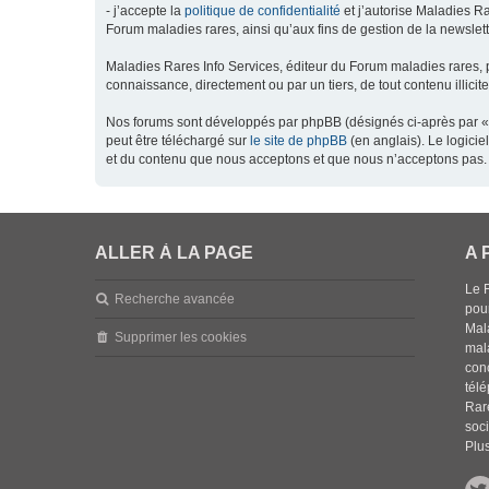
- j’accepte la
politique de confidentialité
et j’autorise Maladies Ra
Forum maladies rares, ainsi qu’aux fins de gestion de la newsletter
Maladies Rares Info Services, éditeur du Forum maladies rares, 
connaissance, directement ou par un tiers, de tout contenu illicit
Nos forums sont développés par phpBB (désignés ci-après par « l
peut être téléchargé sur
le site de phpBB
(en anglais). Le logici
et du contenu que nous acceptons et que nous n’acceptons pas. 
ALLER À LA PAGE
A 
Le 
Recherche avancée
pou
Mala
Supprimer les cookies
mal
con
tél
Rar
soci
Plus