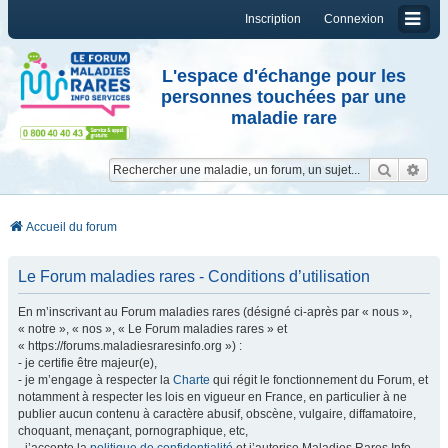
Inscription
Connexion
L'espace d'échange pour les
personnes touchées par une
maladie rare
Reche
Re
Accueil du forum
Le Forum maladies rares - Conditions d’utilisation
En m’inscrivant au Forum maladies rares (désigné ci-après par « nous »,
« notre », « nos », « Le Forum maladies rares » et
« https://forums.maladiesraresinfo.org ») :
- je certifie être majeur(e),
- je m’engage à respecter la
Charte
qui régit le fonctionnement du Forum, et
notamment à respecter les lois en vigueur en France, en particulier à ne
publier aucun contenu à caractère abusif, obscène, vulgaire, diffamatoire,
choquant, menaçant, pornographique, etc,