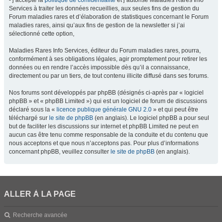
- j’accepte la
politique de confidentialité
et j’autorise Maladies Rares Info
Services à traiter les données recueillies, aux seules fins de gestion du
Forum maladies rares et d’élaboration de statistiques concernant le Forum
maladies rares, ainsi qu’aux fins de gestion de la newsletter si j’ai
sélectionné cette option,
Maladies Rares Info Services, éditeur du Forum maladies rares, pourra,
conformément à ses obligations légales, agir promptement pour retirer les
données ou en rendre l’accès impossible dès qu’il a connaissance,
directement ou par un tiers, de tout contenu illicite diffusé dans ses forums.
Nos forums sont développés par phpBB (désignés ci-après par « logiciel
phpBB » et « phpBB Limited ») qui est un logiciel de forum de discussions
déclaré sous la «
licence publique générale GNU 2.0
» et qui peut être
téléchargé sur
le site de phpBB
(en anglais). Le logiciel phpBB a pour seul
but de faciliter les discussions sur internet et phpBB Limited ne peut en
aucun cas être tenu comme responsable de la conduite et du contenu que
nous acceptons et que nous n’acceptons pas. Pour plus d’informations
concernant phpBB, veuillez consulter
le site de phpBB
(en anglais).
ALLER À LA PAGE
Recherche avancée