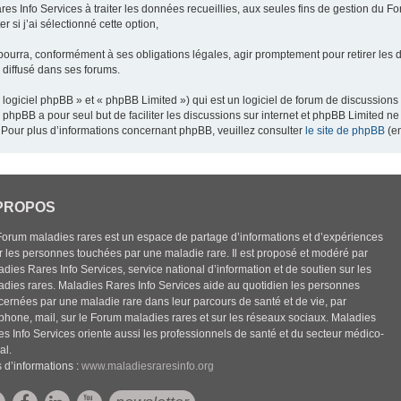
res Info Services à traiter les données recueillies, aux seules fins de gestion du F
 si j’ai sélectionné cette option,
pourra, conformément à ses obligations légales, agir promptement pour retirer les 
e diffusé dans ses forums.
ogiciel phpBB » et « phpBB Limited ») qui est un logiciel de forum de discussions
el phpBB a pour seul but de faciliter les discussions sur internet et phpBB Limited
Pour plus d’informations concernant phpBB, veuillez consulter
le site de phpBB
(en
PROPOS
Forum maladies rares est un espace de partage d’informations et d’expériences
r les personnes touchées par une maladie rare. Il est proposé et modéré par
dies Rares Info Services, service national d’information et de soutien sur les
adies rares. Maladies Rares Info Services aide au quotidien les personnes
cernées par une maladie rare dans leur parcours de santé et de vie, par
éphone, mail, sur le Forum maladies rares et sur les réseaux sociaux. Maladies
es Info Services oriente aussi les professionnels de santé et du secteur médico-
al.
 d’informations :
www.maladiesraresinfo.org