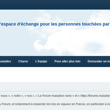
'espace d'échange pour les personnes touchées par
maladies
Charte
L'équipe
Pour aller plus loin
Demander un n
n
ous », « notre », « nos », « Le Forum maladies rares » et « https://forums.maladies
u Forum, et notamment à respecter les lois en vigueur en France, en particulier à n