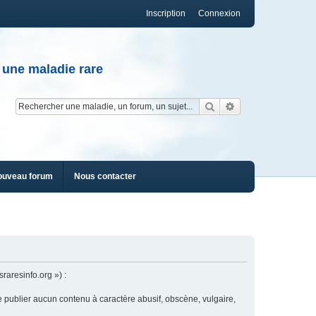
Inscription
Connexion
 une maladie rare
Rechercher
Recherche av
ouveau forum
Nous contacter
raresinfo.org ») :
e publier aucun contenu à caractère abusif, obscène, vulgaire,