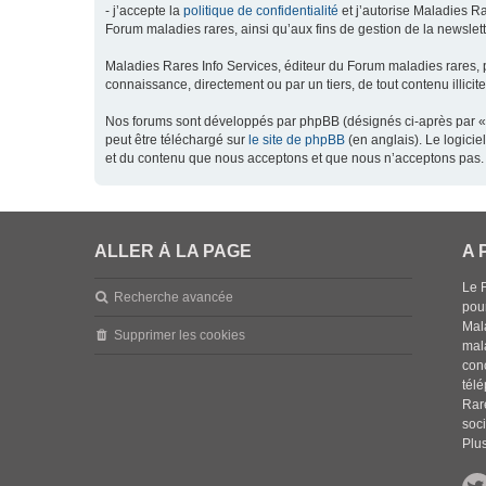
- j’accepte la
politique de confidentialité
et j’autorise Maladies Ra
Forum maladies rares, ainsi qu’aux fins de gestion de la newsletter
Maladies Rares Info Services, éditeur du Forum maladies rares, 
connaissance, directement ou par un tiers, de tout contenu illicit
Nos forums sont développés par phpBB (désignés ci-après par « l
peut être téléchargé sur
le site de phpBB
(en anglais). Le logici
et du contenu que nous acceptons et que nous n’acceptons pas. 
ALLER À LA PAGE
A 
Le 
Recherche avancée
pou
Mala
Supprimer les cookies
mal
con
tél
Rar
soci
Plus