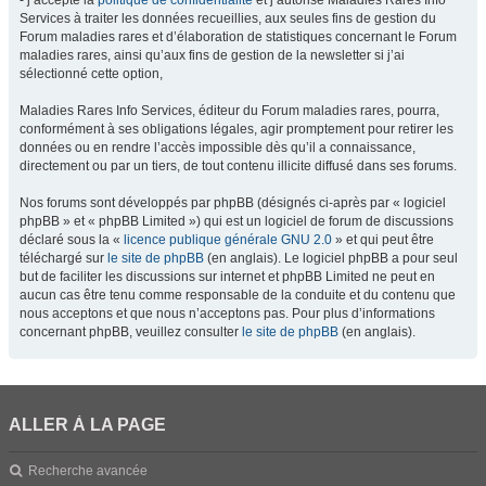
- j’accepte la
politique de confidentialité
et j’autorise Maladies Rares Info
Services à traiter les données recueillies, aux seules fins de gestion du
Forum maladies rares et d’élaboration de statistiques concernant le Forum
maladies rares, ainsi qu’aux fins de gestion de la newsletter si j’ai
sélectionné cette option,
Maladies Rares Info Services, éditeur du Forum maladies rares, pourra,
conformément à ses obligations légales, agir promptement pour retirer les
données ou en rendre l’accès impossible dès qu’il a connaissance,
directement ou par un tiers, de tout contenu illicite diffusé dans ses forums.
Nos forums sont développés par phpBB (désignés ci-après par « logiciel
phpBB » et « phpBB Limited ») qui est un logiciel de forum de discussions
déclaré sous la «
licence publique générale GNU 2.0
» et qui peut être
téléchargé sur
le site de phpBB
(en anglais). Le logiciel phpBB a pour seul
but de faciliter les discussions sur internet et phpBB Limited ne peut en
aucun cas être tenu comme responsable de la conduite et du contenu que
nous acceptons et que nous n’acceptons pas. Pour plus d’informations
concernant phpBB, veuillez consulter
le site de phpBB
(en anglais).
ALLER À LA PAGE
Recherche avancée