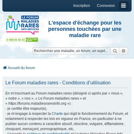
Inscription
Connexion
L'espace d'échange pour les
personnes touchées par une
maladie rare
Reche
Re
Accueil du forum
Le Forum maladies rares - Conditions d’utilisation
En m’inscrivant au Forum maladies rares (désigné ci-après par « nous »,
« notre », « nos », « Le Forum maladies rares » et
« https://forums.maladiesraresinfo.org ») :
- je certifie être majeur(e),
- je m’engage à respecter la
Charte
qui régit le fonctionnement du Forum, et
notamment à respecter les lois en vigueur en France, en particulier à ne
publier aucun contenu à caractère abusif, obscène, vulgaire, diffamatoire,
choquant, menaçant, pornographique, etc,