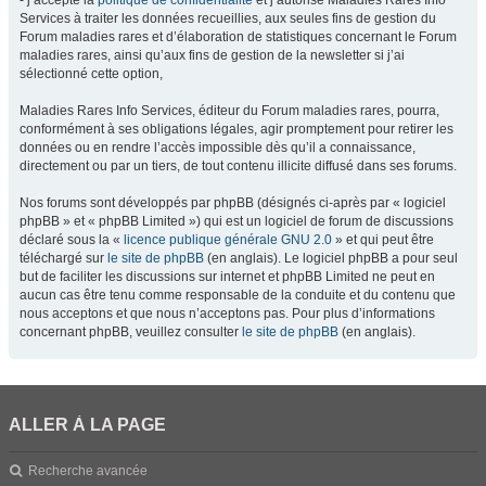
- j’accepte la
politique de confidentialité
et j’autorise Maladies Rares Info
Services à traiter les données recueillies, aux seules fins de gestion du
Forum maladies rares et d’élaboration de statistiques concernant le Forum
maladies rares, ainsi qu’aux fins de gestion de la newsletter si j’ai
sélectionné cette option,
Maladies Rares Info Services, éditeur du Forum maladies rares, pourra,
conformément à ses obligations légales, agir promptement pour retirer les
données ou en rendre l’accès impossible dès qu’il a connaissance,
directement ou par un tiers, de tout contenu illicite diffusé dans ses forums.
Nos forums sont développés par phpBB (désignés ci-après par « logiciel
phpBB » et « phpBB Limited ») qui est un logiciel de forum de discussions
déclaré sous la «
licence publique générale GNU 2.0
» et qui peut être
téléchargé sur
le site de phpBB
(en anglais). Le logiciel phpBB a pour seul
but de faciliter les discussions sur internet et phpBB Limited ne peut en
aucun cas être tenu comme responsable de la conduite et du contenu que
nous acceptons et que nous n’acceptons pas. Pour plus d’informations
concernant phpBB, veuillez consulter
le site de phpBB
(en anglais).
ALLER À LA PAGE
Recherche avancée