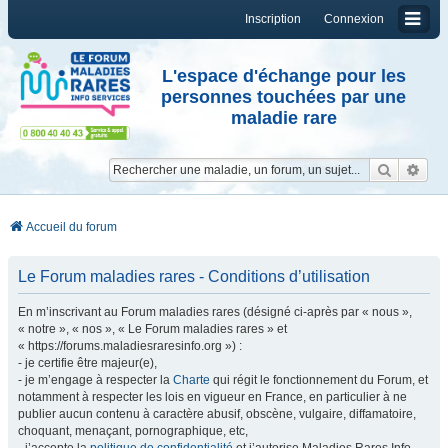
Inscription
Connexion
L'espace d'échange pour les
personnes touchées par une
maladie rare
Reche
Re
Accueil du forum
Le Forum maladies rares - Conditions d’utilisation
En m’inscrivant au Forum maladies rares (désigné ci-après par « nous »,
« notre », « nos », « Le Forum maladies rares » et
« https://forums.maladiesraresinfo.org ») :
- je certifie être majeur(e),
- je m’engage à respecter la
Charte
qui régit le fonctionnement du Forum, et
notamment à respecter les lois en vigueur en France, en particulier à ne
publier aucun contenu à caractère abusif, obscène, vulgaire, diffamatoire,
choquant, menaçant, pornographique, etc,