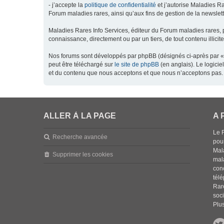
- j’accepte la
politique de confidentialité
et j’autorise Maladies Ra
Forum maladies rares, ainsi qu’aux fins de gestion de la newsletter
Maladies Rares Info Services, éditeur du Forum maladies rares, 
connaissance, directement ou par un tiers, de tout contenu illicit
Nos forums sont développés par phpBB (désignés ci-après par « l
peut être téléchargé sur
le site de phpBB
(en anglais). Le logici
et du contenu que nous acceptons et que nous n’acceptons pas. 
ALLER À LA PAGE
A 
Le 
Recherche avancée
pou
Mala
Supprimer les cookies
mal
con
tél
Rar
soci
Plus