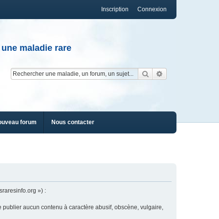
Inscription
Connexion
 une maladie rare
Rechercher
Recherche av
ouveau forum
Nous contacter
raresinfo.org ») :
e publier aucun contenu à caractère abusif, obscène, vulgaire,