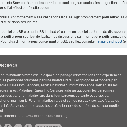
res Info Services à traiter les données recueillies, aux seules fins de gestion du F
 si j’ai sélectionné cette option,
pourra, conformément à ses obligations légales, agir promptement pour retirer les 
e diffusé dans ses forums.
ogiciel phpBB » et « phpBB Limited ») qui est un logiciel de forum de discussions
el phpBB a pour seul but de faciliter les discussions sur internet et phpBB Limited
Pour plus d’informations concernant phpBB, veuillez consulter
le site de phpBB
(en
PROPOS
Forum maladies rares est un espace de partage d’informations et d’expériences
r les personnes touchées par une maladie rare. Il est proposé et modéré par
dies Rares Info Services, service national d’information et de soutien sur les
adies rares. Maladies Rares Info Services aide au quotidien les personnes
cernées par une maladie rare dans leur parcours de santé et de vie, par
éphone, mail, sur le Forum maladies rares et sur les réseaux sociaux. Maladies
es Info Services oriente aussi les professionnels de santé et du secteur médico-
al.
 d’informations :
www.maladiesraresinfo.org