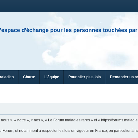
'espace d'échange pour les personnes touchées par
maladies
Charte
L'équipe
Pour aller plus loin
Demander un n
n
ous », « notre », « nos », « Le Forum maladies rares » et « https://forums.maladies
u Forum, et notamment à respecter les lois en vigueur en France, en particulier à n