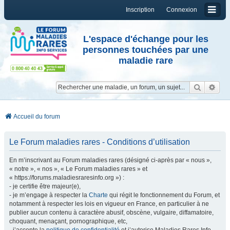
Inscription
Connexion
L'espace d'échange pour les
personnes touchées par une
maladie rare
Reche
Re
Accueil du forum
Le Forum maladies rares - Conditions d’utilisation
En m’inscrivant au Forum maladies rares (désigné ci-après par « nous »,
« notre », « nos », « Le Forum maladies rares » et
« https://forums.maladiesraresinfo.org ») :
- je certifie être majeur(e),
- je m’engage à respecter la
Charte
qui régit le fonctionnement du Forum, et
notamment à respecter les lois en vigueur en France, en particulier à ne
publier aucun contenu à caractère abusif, obscène, vulgaire, diffamatoire,
choquant, menaçant, pornographique, etc,