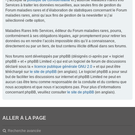
- j’accepte la
politique de confidentialité
et j’autorise Maladies Rares Info
Services à traiter les données recueillies, aux seules fins de gestion du
Forum maladies rares et d’élaboration de statistiques concernant le Forum
maladies rares, ainsi qu’aux fins de gestion de la newsletter si j’ai
sélectionné cette option,
Maladies Rares Info Services, éditeur du Forum maladies rares, pourra,
conformément à ses obligations légales, agir promptement pour retirer les
données ou en rendre l’accès impossible dès qu’il a connaissance,
directement ou par un tiers, de tout contenu illicite diffusé dans ses forums.
Nos forums sont développés par phpBB (désignés ci-après par « logiciel
phpBB » et « phpBB Limited ») qui est un logiciel de forum de discussions
déclaré sous la «
licence publique générale GNU 2.0
» et qui peut être
téléchargé sur
le site de phpBB
(en anglais). Le logiciel phpBB a pour seul
but de faciliter les discussions sur internet et phpBB Limited ne peut en
aucun cas être tenu comme responsable de la conduite et du contenu que
nous acceptons et que nous n’acceptons pas. Pour plus d’informations
concernant phpBB, veuillez consulter
le site de phpBB
(en anglais).
ALLER À LA PAGE
Recherche avancée