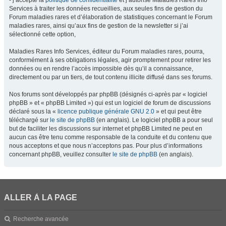
- j’accepte la
politique de confidentialité
et j’autorise Maladies Rares Info
Services à traiter les données recueillies, aux seules fins de gestion du
Forum maladies rares et d’élaboration de statistiques concernant le Forum
maladies rares, ainsi qu’aux fins de gestion de la newsletter si j’ai
sélectionné cette option,
Maladies Rares Info Services, éditeur du Forum maladies rares, pourra,
conformément à ses obligations légales, agir promptement pour retirer les
données ou en rendre l’accès impossible dès qu’il a connaissance,
directement ou par un tiers, de tout contenu illicite diffusé dans ses forums.
Nos forums sont développés par phpBB (désignés ci-après par « logiciel
phpBB » et « phpBB Limited ») qui est un logiciel de forum de discussions
déclaré sous la «
licence publique générale GNU 2.0
» et qui peut être
téléchargé sur
le site de phpBB
(en anglais). Le logiciel phpBB a pour seul
but de faciliter les discussions sur internet et phpBB Limited ne peut en
aucun cas être tenu comme responsable de la conduite et du contenu que
nous acceptons et que nous n’acceptons pas. Pour plus d’informations
concernant phpBB, veuillez consulter
le site de phpBB
(en anglais).
ALLER À LA PAGE
Recherche avancée