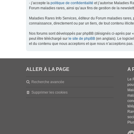
- j’accepte la
politique de confidentialité
et j’autorise Maladies Ra
Forum maladies rares, ainsi qu’aux fins de gestion de la newsletter
Maladies Rares Info Services, éditeur du Forum maladies rares, 
connaissance, directement ou par un tiers, de tout contenu illicit
Nos forums sont développés par phpBB (désignés ci-après par « l
peut être téléchargé sur
le site de phpBB
(en anglais). Le logici
et du contenu que nous acceptons et que nous n’acceptons pas. 
ALLER À LA PAGE
A 
Le 
Recherche avancée
pou
Mala
Supprimer les cookies
mal
con
tél
Rar
soci
Plus