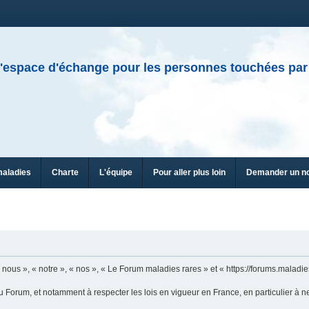
'espace d'échange pour les personnes touchées par
maladies
Charte
L'équipe
Pour aller plus loin
Demander un n
n
ous », « notre », « nos », « Le Forum maladies rares » et « https://forums.maladies
u Forum, et notamment à respecter les lois en vigueur en France, en particulier à n