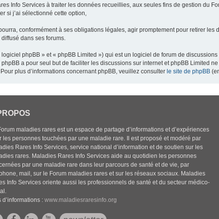
res Info Services à traiter les données recueillies, aux seules fins de gestion du F
 si j’ai sélectionné cette option,
pourra, conformément à ses obligations légales, agir promptement pour retirer les 
e diffusé dans ses forums.
ogiciel phpBB » et « phpBB Limited ») qui est un logiciel de forum de discussions
el phpBB a pour seul but de faciliter les discussions sur internet et phpBB Limited
Pour plus d’informations concernant phpBB, veuillez consulter
le site de phpBB
(en
PROPOS
Forum maladies rares est un espace de partage d’informations et d’expériences
r les personnes touchées par une maladie rare. Il est proposé et modéré par
dies Rares Info Services, service national d’information et de soutien sur les
adies rares. Maladies Rares Info Services aide au quotidien les personnes
cernées par une maladie rare dans leur parcours de santé et de vie, par
éphone, mail, sur le Forum maladies rares et sur les réseaux sociaux. Maladies
es Info Services oriente aussi les professionnels de santé et du secteur médico-
al.
 d’informations :
www.maladiesraresinfo.org