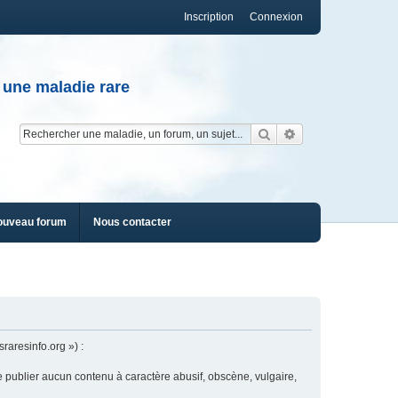
Inscription
Connexion
 une maladie rare
Rechercher
Recherche av
ouveau forum
Nous contacter
raresinfo.org ») :
e publier aucun contenu à caractère abusif, obscène, vulgaire,