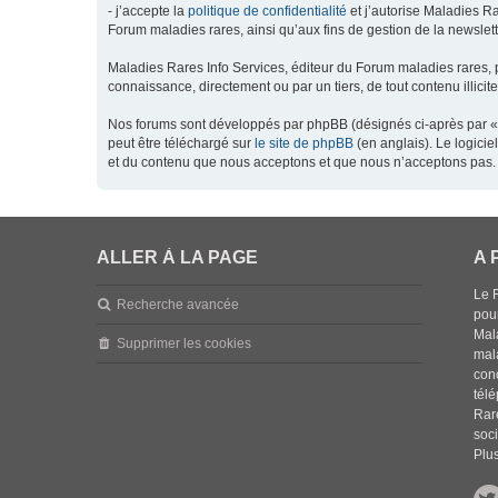
- j’accepte la
politique de confidentialité
et j’autorise Maladies Ra
Forum maladies rares, ainsi qu’aux fins de gestion de la newsletter
Maladies Rares Info Services, éditeur du Forum maladies rares, 
connaissance, directement ou par un tiers, de tout contenu illicit
Nos forums sont développés par phpBB (désignés ci-après par « l
peut être téléchargé sur
le site de phpBB
(en anglais). Le logici
et du contenu que nous acceptons et que nous n’acceptons pas. 
ALLER À LA PAGE
A 
Le 
Recherche avancée
pou
Mala
Supprimer les cookies
mal
con
tél
Rar
soci
Plus