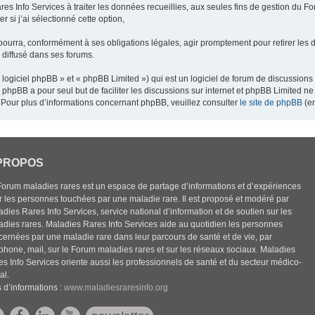
res Info Services à traiter les données recueillies, aux seules fins de gestion du F
 si j’ai sélectionné cette option,
pourra, conformément à ses obligations légales, agir promptement pour retirer les 
e diffusé dans ses forums.
ogiciel phpBB » et « phpBB Limited ») qui est un logiciel de forum de discussions
el phpBB a pour seul but de faciliter les discussions sur internet et phpBB Limited
Pour plus d’informations concernant phpBB, veuillez consulter
le site de phpBB
(en
PROPOS
Forum maladies rares est un espace de partage d’informations et d’expériences
r les personnes touchées par une maladie rare. Il est proposé et modéré par
dies Rares Info Services, service national d’information et de soutien sur les
adies rares. Maladies Rares Info Services aide au quotidien les personnes
cernées par une maladie rare dans leur parcours de santé et de vie, par
éphone, mail, sur le Forum maladies rares et sur les réseaux sociaux. Maladies
es Info Services oriente aussi les professionnels de santé et du secteur médico-
al.
 d’informations :
www.maladiesraresinfo.org