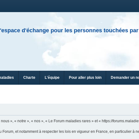
'espace d'échange pour les personnes touchées par
maladies
Charte
L'équipe
Pour aller plus loin
Demander un n
n
ous », « notre », « nos », « Le Forum maladies rares » et « https://forums.maladies
u Forum, et notamment à respecter les lois en vigueur en France, en particulier à n