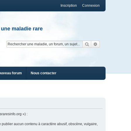
Inscription
Connexion
 une maladie rare
Rechercher
Recherche av
ouveau forum
Nous contacter
raresinfo.org ») :
e publier aucun contenu à caractère abusif, obscène, vulgaire,