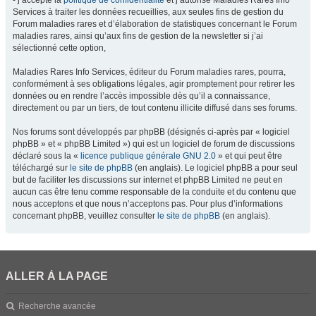
- j’accepte la
politique de confidentialité
et j’autorise Maladies Rares Info
Services à traiter les données recueillies, aux seules fins de gestion du
Forum maladies rares et d’élaboration de statistiques concernant le Forum
maladies rares, ainsi qu’aux fins de gestion de la newsletter si j’ai
sélectionné cette option,
Maladies Rares Info Services, éditeur du Forum maladies rares, pourra,
conformément à ses obligations légales, agir promptement pour retirer les
données ou en rendre l’accès impossible dès qu’il a connaissance,
directement ou par un tiers, de tout contenu illicite diffusé dans ses forums.
Nos forums sont développés par phpBB (désignés ci-après par « logiciel
phpBB » et « phpBB Limited ») qui est un logiciel de forum de discussions
déclaré sous la «
licence publique générale GNU 2.0
» et qui peut être
téléchargé sur
le site de phpBB
(en anglais). Le logiciel phpBB a pour seul
but de faciliter les discussions sur internet et phpBB Limited ne peut en
aucun cas être tenu comme responsable de la conduite et du contenu que
nous acceptons et que nous n’acceptons pas. Pour plus d’informations
concernant phpBB, veuillez consulter
le site de phpBB
(en anglais).
ALLER À LA PAGE
Recherche avancée