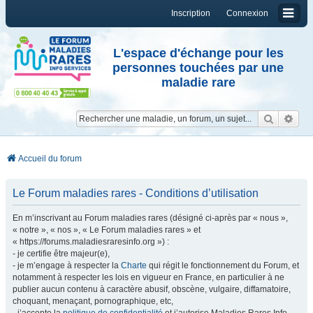
Inscription
Connexion
L'espace d'échange pour les
personnes touchées par une
maladie rare
Reche
Re
Accueil du forum
Le Forum maladies rares - Conditions d’utilisation
En m’inscrivant au Forum maladies rares (désigné ci-après par « nous »,
« notre », « nos », « Le Forum maladies rares » et
« https://forums.maladiesraresinfo.org ») :
- je certifie être majeur(e),
- je m’engage à respecter la
Charte
qui régit le fonctionnement du Forum, et
notamment à respecter les lois en vigueur en France, en particulier à ne
publier aucun contenu à caractère abusif, obscène, vulgaire, diffamatoire,
choquant, menaçant, pornographique, etc,