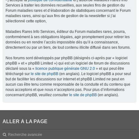
- j’accepte la
politique de confidentialité
et j’autorise Maladies Rares Info
Services à traiter les données recueillies, aux seules fins de gestion du
Forum maladies rares et d’élaboration de statistiques concernant le Forum
maladies rares, ainsi qu’aux fins de gestion de la newsletter si j’ai
sélectionné cette option,
Maladies Rares Info Services, éditeur du Forum maladies rares, pourra,
conformément à ses obligations légales, agir promptement pour retirer les
données ou en rendre l’accès impossible dès qu’il a connaissance,
directement ou par un tiers, de tout contenu illicite diffusé dans ses forums.
Nos forums sont développés par phpBB (désignés ci-après par « logiciel
phpBB » et « phpBB Limited ») qui est un logiciel de forum de discussions
déclaré sous la «
licence publique générale GNU 2.0
» et qui peut être
téléchargé sur
le site de phpBB
(en anglais). Le logiciel phpBB a pour seul
but de faciliter les discussions sur internet et phpBB Limited ne peut en
aucun cas être tenu comme responsable de la conduite et du contenu que
nous acceptons et que nous n’acceptons pas. Pour plus d’informations
concernant phpBB, veuillez consulter
le site de phpBB
(en anglais).
ALLER À LA PAGE
Recherche avancée