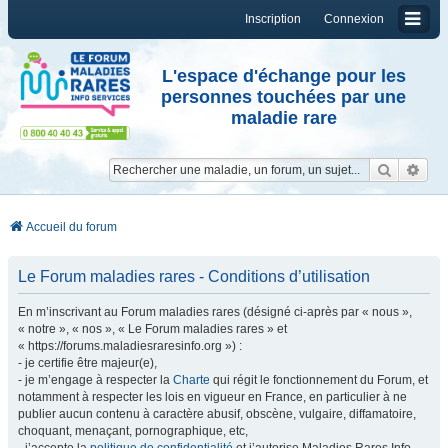
Inscription
Connexion
L'espace d'échange pour les
personnes touchées par une
maladie rare
Reche
Re
Accueil du forum
Le Forum maladies rares - Conditions d’utilisation
En m’inscrivant au Forum maladies rares (désigné ci-après par « nous »,
« notre », « nos », « Le Forum maladies rares » et
« https://forums.maladiesraresinfo.org ») :
- je certifie être majeur(e),
- je m’engage à respecter la
Charte
qui régit le fonctionnement du Forum, et
notamment à respecter les lois en vigueur en France, en particulier à ne
publier aucun contenu à caractère abusif, obscène, vulgaire, diffamatoire,
choquant, menaçant, pornographique, etc,