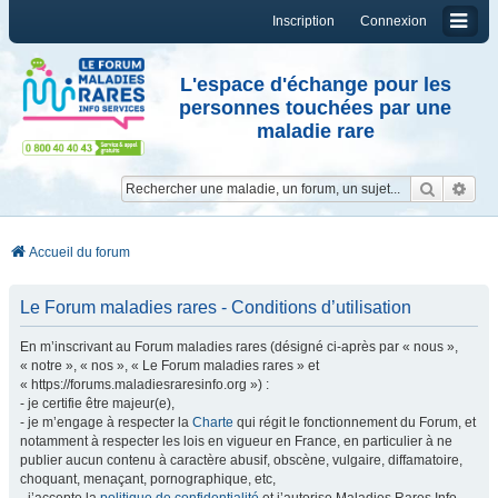
Inscription
Connexion
L'espace d'échange pour les
personnes touchées par une
maladie rare
Reche
Re
Accueil du forum
Le Forum maladies rares - Conditions d’utilisation
En m’inscrivant au Forum maladies rares (désigné ci-après par « nous »,
« notre », « nos », « Le Forum maladies rares » et
« https://forums.maladiesraresinfo.org ») :
- je certifie être majeur(e),
- je m’engage à respecter la
Charte
qui régit le fonctionnement du Forum, et
notamment à respecter les lois en vigueur en France, en particulier à ne
publier aucun contenu à caractère abusif, obscène, vulgaire, diffamatoire,
choquant, menaçant, pornographique, etc,