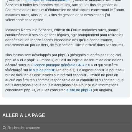
- j’accepte la
politique de confidentialité
et j’autorise Maladies Rares Info
Services à traiter les données recueillies, aux seules fins de gestion du
Forum maladies rares et d’élaboration de statistiques concernant le Forum
maladies rares, ainsi qu’aux fins de gestion de la newsletter si j’ai
sélectionné cette option,
Maladies Rares Info Services, éditeur du Forum maladies rares, pourra,
conformément à ses obligations légales, agir promptement pour retirer les
données ou en rendre l’accès impossible dès qu’il a connaissance,
directement ou par un tiers, de tout contenu illicite diffusé dans ses forums.
Nos forums sont développés par phpBB (désignés ci-après par « logiciel
phpBB » et « phpBB Limited ») qui est un logiciel de forum de discussions
déclaré sous la «
licence publique générale GNU 2.0
» et qui peut être
téléchargé sur
le site de phpBB
(en anglais). Le logiciel phpBB a pour seul
but de faciliter les discussions sur internet et phpBB Limited ne peut en
aucun cas être tenu comme responsable de la conduite et du contenu que
nous acceptons et que nous n’acceptons pas. Pour plus d’informations
concernant phpBB, veuillez consulter
le site de phpBB
(en anglais).
ALLER À LA PAGE
Recherche avancée