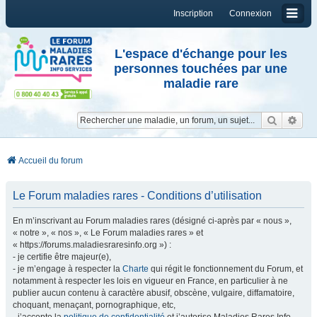
Inscription
Connexion
L'espace d'échange pour les
personnes touchées par une
maladie rare
Reche
Re
Accueil du forum
Le Forum maladies rares - Conditions d’utilisation
En m’inscrivant au Forum maladies rares (désigné ci-après par « nous »,
« notre », « nos », « Le Forum maladies rares » et
« https://forums.maladiesraresinfo.org ») :
- je certifie être majeur(e),
- je m’engage à respecter la
Charte
qui régit le fonctionnement du Forum, et
notamment à respecter les lois en vigueur en France, en particulier à ne
publier aucun contenu à caractère abusif, obscène, vulgaire, diffamatoire,
choquant, menaçant, pornographique, etc,