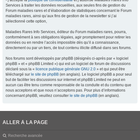
- j’accepte la
politique de confidentialité
et j’autorise Maladies Rares Info
Services à traiter les données recueillies, aux seules fins de gestion du
Forum maladies rares et d’élaboration de statistiques concernant le Forum
maladies rares, ainsi qu’aux fins de gestion de la newsletter si j’ai
sélectionné cette option,
Maladies Rares Info Services, éditeur du Forum maladies rares, pourra,
conformément à ses obligations légales, agir promptement pour retirer les
données ou en rendre l’accès impossible dès qu’il a connaissance,
directement ou par un tiers, de tout contenu illicite diffusé dans ses forums.
Nos forums sont développés par phpBB (désignés ci-après par « logiciel
phpBB » et « phpBB Limited ») qui est un logiciel de forum de discussions
déclaré sous la «
licence publique générale GNU 2.0
» et qui peut être
téléchargé sur
le site de phpBB
(en anglais). Le logiciel phpBB a pour seul
but de faciliter les discussions sur internet et phpBB Limited ne peut en
aucun cas être tenu comme responsable de la conduite et du contenu que
nous acceptons et que nous n’acceptons pas. Pour plus d’informations
concernant phpBB, veuillez consulter
le site de phpBB
(en anglais).
ALLER À LA PAGE
Recherche avancée