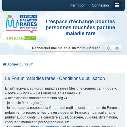
Inscription
Connexion
L'espace d'échange pour les
personnes touchées par une
maladie rare
Reche
Re
Accueil du forum
Le Forum maladies rares - Conditions d’utilisation
En m’inscrivant au Forum maladies rares (désigné ci-après par « nous »,
« notre », « nos », « Le Forum maladies rares » et
« https://forums.maladiesraresinfo.org ») :
- je certifie être majeur(e),
- je m’engage à respecter la
Charte
qui régit le fonctionnement du Forum, et
notamment à respecter les lois en vigueur en France, en particulier à ne
publier aucun contenu à caractère abusif, obscène, vulgaire, diffamatoire,
choquant, menaçant, pornographique, etc,