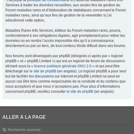
- j’accepte la
politique de confidentialité
et j’autorise Maladies Rares Info
Services à traiter les données recueillies, aux seules fins de gestion du
Forum maladies rares et d’élaboration de statistiques concernant le Forum
maladies rares, ainsi qu’aux fins de gestion de la newsletter si j’ai
sélectionné cette option,
Maladies Rares Info Services, éditeur du Forum maladies rares, pourra,
conformément à ses obligations légales, agir promptement pour retirer les
données ou en rendre l’accès impossible dès qu’il a connaissance,
directement ou par un tiers, de tout contenu illicite diffusé dans ses forums.
Nos forums sont développés par phpBB (désignés ci-après par « logiciel
phpBB » et « phpBB Limited ») qui est un logiciel de forum de discussions
déclaré sous la «
licence publique générale GNU 2.0
» et qui peut être
téléchargé sur
le site de phpBB
(en anglais). Le logiciel phpBB a pour seul
but de faciliter les discussions sur internet et phpBB Limited ne peut en
aucun cas être tenu comme responsable de la conduite et du contenu que
nous acceptons et que nous n’acceptons pas. Pour plus d’informations
concernant phpBB, veuillez consulter
le site de phpBB
(en anglais).
ALLER À LA PAGE
Recherche avancée