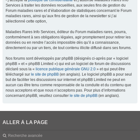
- j’accepte la
politique de confidentialité
et j’autorise Maladies Rares Info
Services à traiter les données recueillies, aux seules fins de gestion du
Forum maladies rares et d’élaboration de statistiques concernant le Forum
maladies rares, ainsi qu’aux fins de gestion de la newsletter si j’ai
sélectionné cette option,
Maladies Rares Info Services, éditeur du Forum maladies rares, pourra,
conformément à ses obligations légales, agir promptement pour retirer les
données ou en rendre l’accès impossible dès qu’il a connaissance,
directement ou par un tiers, de tout contenu illicite diffusé dans ses forums.
Nos forums sont développés par phpBB (désignés ci-après par « logiciel
phpBB » et « phpBB Limited ») qui est un logiciel de forum de discussions
déclaré sous la «
licence publique générale GNU 2.0
» et qui peut être
téléchargé sur
le site de phpBB
(en anglais). Le logiciel phpBB a pour seul
but de faciliter les discussions sur internet et phpBB Limited ne peut en
aucun cas être tenu comme responsable de la conduite et du contenu que
nous acceptons et que nous n’acceptons pas. Pour plus d’informations
concernant phpBB, veuillez consulter
le site de phpBB
(en anglais).
ALLER À LA PAGE
Recherche avancée