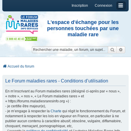
Inscription
Connexion
L'espace d'échange pour les
personnes touchées par une
maladie rare
Reche
Re
Accueil du forum
Le Forum maladies rares - Conditions d’utilisation
En m’inscrivant au Forum maladies rares (désigné ci-après par « nous »,
« notre », « nos », « Le Forum maladies rares » et
« https://forums.maladiesraresinfo.org ») :
- je certifie être majeur(e),
- je m’engage à respecter la
Charte
qui régit le fonctionnement du Forum, et
notamment à respecter les lois en vigueur en France, en particulier à ne
publier aucun contenu à caractère abusif, obscène, vulgaire, diffamatoire,
choquant, menaçant, pornographique, etc,