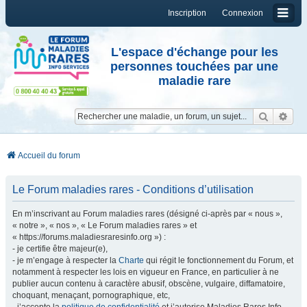
Inscription
Connexion
L'espace d'échange pour les
personnes touchées par une
maladie rare
Reche
Re
Accueil du forum
Le Forum maladies rares - Conditions d’utilisation
En m’inscrivant au Forum maladies rares (désigné ci-après par « nous »,
« notre », « nos », « Le Forum maladies rares » et
« https://forums.maladiesraresinfo.org ») :
- je certifie être majeur(e),
- je m’engage à respecter la
Charte
qui régit le fonctionnement du Forum, et
notamment à respecter les lois en vigueur en France, en particulier à ne
publier aucun contenu à caractère abusif, obscène, vulgaire, diffamatoire,
choquant, menaçant, pornographique, etc,