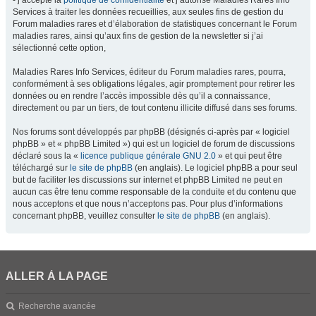
- j’accepte la
politique de confidentialité
et j’autorise Maladies Rares Info
Services à traiter les données recueillies, aux seules fins de gestion du
Forum maladies rares et d’élaboration de statistiques concernant le Forum
maladies rares, ainsi qu’aux fins de gestion de la newsletter si j’ai
sélectionné cette option,
Maladies Rares Info Services, éditeur du Forum maladies rares, pourra,
conformément à ses obligations légales, agir promptement pour retirer les
données ou en rendre l’accès impossible dès qu’il a connaissance,
directement ou par un tiers, de tout contenu illicite diffusé dans ses forums.
Nos forums sont développés par phpBB (désignés ci-après par « logiciel
phpBB » et « phpBB Limited ») qui est un logiciel de forum de discussions
déclaré sous la «
licence publique générale GNU 2.0
» et qui peut être
téléchargé sur
le site de phpBB
(en anglais). Le logiciel phpBB a pour seul
but de faciliter les discussions sur internet et phpBB Limited ne peut en
aucun cas être tenu comme responsable de la conduite et du contenu que
nous acceptons et que nous n’acceptons pas. Pour plus d’informations
concernant phpBB, veuillez consulter
le site de phpBB
(en anglais).
ALLER À LA PAGE
Recherche avancée