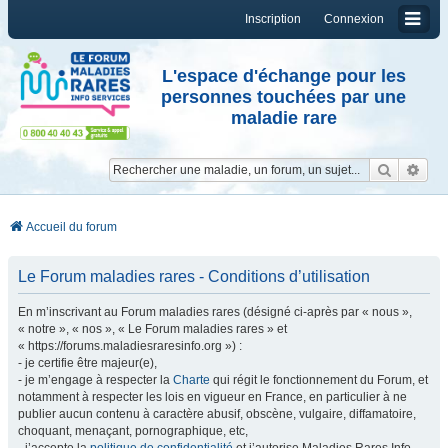
Inscription
Connexion
L'espace d'échange pour les
personnes touchées par une
maladie rare
Reche
Re
Accueil du forum
Le Forum maladies rares - Conditions d’utilisation
En m’inscrivant au Forum maladies rares (désigné ci-après par « nous »,
« notre », « nos », « Le Forum maladies rares » et
« https://forums.maladiesraresinfo.org ») :
- je certifie être majeur(e),
- je m’engage à respecter la
Charte
qui régit le fonctionnement du Forum, et
notamment à respecter les lois en vigueur en France, en particulier à ne
publier aucun contenu à caractère abusif, obscène, vulgaire, diffamatoire,
choquant, menaçant, pornographique, etc,