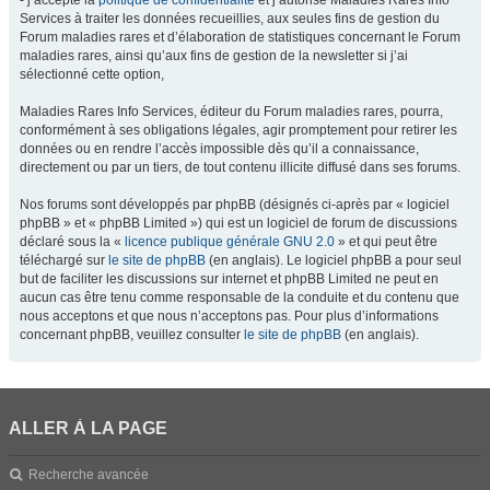
- j’accepte la
politique de confidentialité
et j’autorise Maladies Rares Info
Services à traiter les données recueillies, aux seules fins de gestion du
Forum maladies rares et d’élaboration de statistiques concernant le Forum
maladies rares, ainsi qu’aux fins de gestion de la newsletter si j’ai
sélectionné cette option,
Maladies Rares Info Services, éditeur du Forum maladies rares, pourra,
conformément à ses obligations légales, agir promptement pour retirer les
données ou en rendre l’accès impossible dès qu’il a connaissance,
directement ou par un tiers, de tout contenu illicite diffusé dans ses forums.
Nos forums sont développés par phpBB (désignés ci-après par « logiciel
phpBB » et « phpBB Limited ») qui est un logiciel de forum de discussions
déclaré sous la «
licence publique générale GNU 2.0
» et qui peut être
téléchargé sur
le site de phpBB
(en anglais). Le logiciel phpBB a pour seul
but de faciliter les discussions sur internet et phpBB Limited ne peut en
aucun cas être tenu comme responsable de la conduite et du contenu que
nous acceptons et que nous n’acceptons pas. Pour plus d’informations
concernant phpBB, veuillez consulter
le site de phpBB
(en anglais).
ALLER À LA PAGE
Recherche avancée