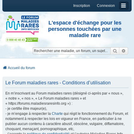
Inscription
Connexion
L'espace d'échange pour les
personnes touchées par une
maladie rare
Reche
Re
Accueil du forum
Le Forum maladies rares - Conditions d’utilisation
En m’inscrivant au Forum maladies rares (désigné ci-après par « nous »,
« notre », « nos », « Le Forum maladies rares » et
« https://forums.maladiesraresinfo.org ») :
- je certifie être majeur(e),
- je m’engage à respecter la
Charte
qui régit le fonctionnement du Forum, et
notamment à respecter les lois en vigueur en France, en particulier à ne
publier aucun contenu à caractère abusif, obscène, vulgaire, diffamatoire,
choquant, menaçant, pornographique, etc,