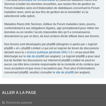
- j’accepte la
politique de confidentialité
et j’autorise Maladies Rares Info
Services à traiter les données recueillies, aux seules fins de gestion du
Forum maladies rares et d’élaboration de statistiques concernant le Forum
maladies rares, ainsi qu’aux fins de gestion de la newsletter si j’ai
sélectionné cette option,
Maladies Rares Info Services, éditeur du Forum maladies rares, pourra,
conformément à ses obligations légales, agir promptement pour retirer les
données ou en rendre l’accès impossible dès qu’il a connaissance,
directement ou par un tiers, de tout contenu illicite diffusé dans ses forums.
Nos forums sont développés par phpBB (désignés ci-après par « logiciel
phpBB » et « phpBB Limited ») qui est un logiciel de forum de discussions
déclaré sous la «
licence publique générale GNU 2.0
» et qui peut être
téléchargé sur
le site de phpBB
(en anglais). Le logiciel phpBB a pour seul
but de faciliter les discussions sur internet et phpBB Limited ne peut en
aucun cas être tenu comme responsable de la conduite et du contenu que
nous acceptons et que nous n’acceptons pas. Pour plus d’informations
concernant phpBB, veuillez consulter
le site de phpBB
(en anglais).
ALLER À LA PAGE
Recherche avancée