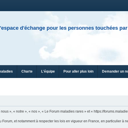
'espace d'échange pour les personnes touchées par
maladies
Charte
L'équipe
Pour aller plus loin
Demander un n
n
ous », « notre », « nos », « Le Forum maladies rares » et « https://forums.maladies
u Forum, et notamment à respecter les lois en vigueur en France, en particulier à n