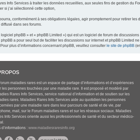
res Info Services à traiter les données recueillies, aux seules fins de gestion du F
 si j’ai sélectionné cette option,
pourra, conformément à ses obligations légales, agir promptement pour retirer les 
e diffusé dans ses forums.
ogiciel phpBB » et « phpBB Limited ») qui est un logiciel de forum de discussions
el phpBB a pour seul but de faciliter les discussions sur internet et phpBB Limited
Pour plus d’informations concernant phpBB, veuillez consulter
le site de phpBB
(en
PROPOS
Forum maladies rares est un espace de partage d’informations et d’expériences
r les personnes touchées par une maladie rare. Il est proposé et modéré par
dies Rares Info Services, service national d’information et de soutien sur les
adies rares. Maladies Rares Info Services aide au quotidien les personnes
cernées par une maladie rare dans leur parcours de santé et de vie, par
éphone, mail, sur le Forum maladies rares et sur les réseaux sociaux. Maladies
es Info Services oriente aussi les professionnels de santé et du secteur médico-
al.
 d’informations :
www.maladiesraresinfo.org