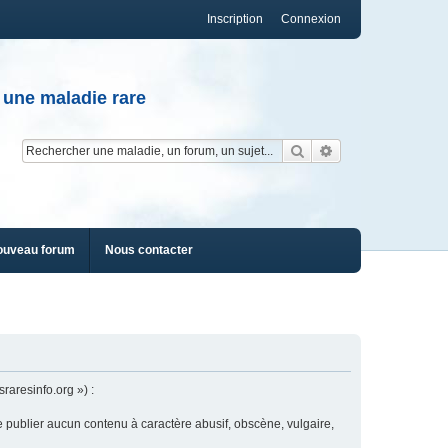
Inscription
Connexion
 une maladie rare
Rechercher
Recherche av
ouveau forum
Nous contacter
raresinfo.org ») :
e publier aucun contenu à caractère abusif, obscène, vulgaire,