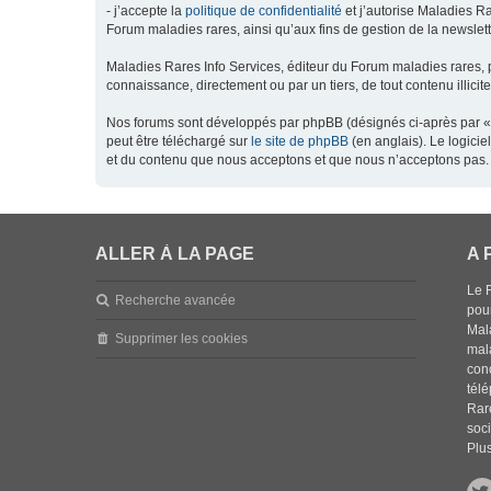
- j’accepte la
politique de confidentialité
et j’autorise Maladies Ra
Forum maladies rares, ainsi qu’aux fins de gestion de la newsletter
Maladies Rares Info Services, éditeur du Forum maladies rares, 
connaissance, directement ou par un tiers, de tout contenu illicit
Nos forums sont développés par phpBB (désignés ci-après par « l
peut être téléchargé sur
le site de phpBB
(en anglais). Le logici
et du contenu que nous acceptons et que nous n’acceptons pas. 
ALLER À LA PAGE
A 
Le 
Recherche avancée
pou
Mala
Supprimer les cookies
mal
con
tél
Rar
soci
Plus