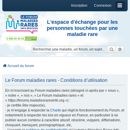
Inscription
Connexion
L'espace d'échange pour les
personnes touchées par une
maladie rare
Reche
Re
Accueil du forum
Le Forum maladies rares - Conditions d’utilisation
En m’inscrivant au Forum maladies rares (désigné ci-après par « nous »,
« notre », « nos », « Le Forum maladies rares » et
« https://forums.maladiesraresinfo.org ») :
- je certifie être majeur(e),
- je m’engage à respecter la
Charte
qui régit le fonctionnement du Forum, et
notamment à respecter les lois en vigueur en France, en particulier à ne
publier aucun contenu à caractère abusif, obscène, vulgaire, diffamatoire,
choquant, menaçant, pornographique, etc,