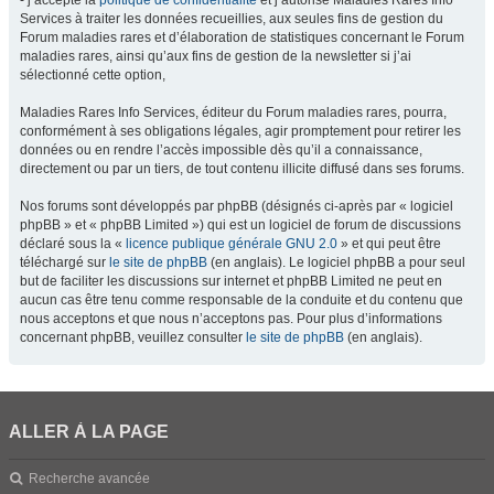
- j’accepte la
politique de confidentialité
et j’autorise Maladies Rares Info
Services à traiter les données recueillies, aux seules fins de gestion du
Forum maladies rares et d’élaboration de statistiques concernant le Forum
maladies rares, ainsi qu’aux fins de gestion de la newsletter si j’ai
sélectionné cette option,
Maladies Rares Info Services, éditeur du Forum maladies rares, pourra,
conformément à ses obligations légales, agir promptement pour retirer les
données ou en rendre l’accès impossible dès qu’il a connaissance,
directement ou par un tiers, de tout contenu illicite diffusé dans ses forums.
Nos forums sont développés par phpBB (désignés ci-après par « logiciel
phpBB » et « phpBB Limited ») qui est un logiciel de forum de discussions
déclaré sous la «
licence publique générale GNU 2.0
» et qui peut être
téléchargé sur
le site de phpBB
(en anglais). Le logiciel phpBB a pour seul
but de faciliter les discussions sur internet et phpBB Limited ne peut en
aucun cas être tenu comme responsable de la conduite et du contenu que
nous acceptons et que nous n’acceptons pas. Pour plus d’informations
concernant phpBB, veuillez consulter
le site de phpBB
(en anglais).
ALLER À LA PAGE
Recherche avancée