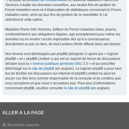
- j’accepte la
politique de confidentialité
et j’autorise Maladies Rares Info
Services à traiter les données recueillies, aux seules fins de gestion du
Forum maladies rares et d’élaboration de statistiques concernant le Forum
maladies rares, ainsi qu’aux fins de gestion de la newsletter si j’ai
sélectionné cette option,
Maladies Rares Info Services, éditeur du Forum maladies rares, pourra,
conformément à ses obligations légales, agir promptement pour retirer les
données ou en rendre l’accès impossible dès qu’il a connaissance,
directement ou par un tiers, de tout contenu illicite diffusé dans ses forums.
Nos forums sont développés par phpBB (désignés ci-après par « logiciel
phpBB » et « phpBB Limited ») qui est un logiciel de forum de discussions
déclaré sous la «
licence publique générale GNU 2.0
» et qui peut être
téléchargé sur
le site de phpBB
(en anglais). Le logiciel phpBB a pour seul
but de faciliter les discussions sur internet et phpBB Limited ne peut en
aucun cas être tenu comme responsable de la conduite et du contenu que
nous acceptons et que nous n’acceptons pas. Pour plus d’informations
concernant phpBB, veuillez consulter
le site de phpBB
(en anglais).
ALLER À LA PAGE
Recherche avancée