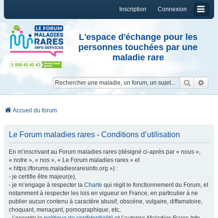
Inscription
Connexion
L'espace d'échange pour les
personnes touchées par une
maladie rare
Reche
Re
Accueil du forum
Le Forum maladies rares - Conditions d’utilisation
En m’inscrivant au Forum maladies rares (désigné ci-après par « nous »,
« notre », « nos », « Le Forum maladies rares » et
« https://forums.maladiesraresinfo.org ») :
- je certifie être majeur(e),
- je m’engage à respecter la
Charte
qui régit le fonctionnement du Forum, et
notamment à respecter les lois en vigueur en France, en particulier à ne
publier aucun contenu à caractère abusif, obscène, vulgaire, diffamatoire,
choquant, menaçant, pornographique, etc,