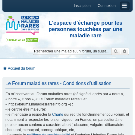
Inscription
Connexion
L'espace d'échange pour les
personnes touchées par une
maladie rare
Reche
Re
Accueil du forum
Le Forum maladies rares - Conditions d’utilisation
En m’inscrivant au Forum maladies rares (désigné ci-après par « nous »,
« notre », « nos », « Le Forum maladies rares » et
« https://forums.maladiesraresinfo.org ») :
- je certifie être majeur(e),
- je m’engage à respecter la
Charte
qui régit le fonctionnement du Forum, et
notamment à respecter les lois en vigueur en France, en particulier à ne
publier aucun contenu à caractère abusif, obscène, vulgaire, diffamatoire,
choquant, menaçant, pornographique, etc,