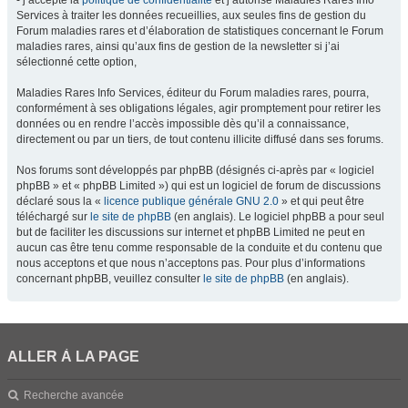
- j’accepte la
politique de confidentialité
et j’autorise Maladies Rares Info
Services à traiter les données recueillies, aux seules fins de gestion du
Forum maladies rares et d’élaboration de statistiques concernant le Forum
maladies rares, ainsi qu’aux fins de gestion de la newsletter si j’ai
sélectionné cette option,
Maladies Rares Info Services, éditeur du Forum maladies rares, pourra,
conformément à ses obligations légales, agir promptement pour retirer les
données ou en rendre l’accès impossible dès qu’il a connaissance,
directement ou par un tiers, de tout contenu illicite diffusé dans ses forums.
Nos forums sont développés par phpBB (désignés ci-après par « logiciel
phpBB » et « phpBB Limited ») qui est un logiciel de forum de discussions
déclaré sous la «
licence publique générale GNU 2.0
» et qui peut être
téléchargé sur
le site de phpBB
(en anglais). Le logiciel phpBB a pour seul
but de faciliter les discussions sur internet et phpBB Limited ne peut en
aucun cas être tenu comme responsable de la conduite et du contenu que
nous acceptons et que nous n’acceptons pas. Pour plus d’informations
concernant phpBB, veuillez consulter
le site de phpBB
(en anglais).
ALLER À LA PAGE
Recherche avancée