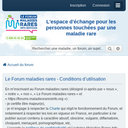
Inscription
Connexion
L'espace d'échange pour les
personnes touchées par une
maladie rare
Reche
Re
Accueil du forum
Le Forum maladies rares - Conditions d’utilisation
En m’inscrivant au Forum maladies rares (désigné ci-après par « nous »,
« notre », « nos », « Le Forum maladies rares » et
« https://forums.maladiesraresinfo.org ») :
- je certifie être majeur(e),
- je m’engage à respecter la
Charte
qui régit le fonctionnement du Forum, et
notamment à respecter les lois en vigueur en France, en particulier à ne
publier aucun contenu à caractère abusif, obscène, vulgaire, diffamatoire,
choquant, menaçant, pornographique, etc,