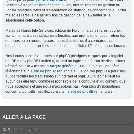
- j’accepte la
politique de confidentialité
et j’autorise Maladies Rares Info
Services à traiter les données recueillies, aux seules fins de gestion du
Forum maladies rares et d’élaboration de statistiques concernant le Forum
maladies rares, ainsi qu’aux fins de gestion de la newsletter si j’ai
sélectionné cette option,
Maladies Rares Info Services, éditeur du Forum maladies rares, pourra,
conformément à ses obligations légales, agir promptement pour retirer les
données ou en rendre l’accès impossible dès qu’il a connaissance,
directement ou par un tiers, de tout contenu illicite diffusé dans ses forums.
Nos forums sont développés par phpBB (désignés ci-après par « logiciel
phpBB » et « phpBB Limited ») qui est un logiciel de forum de discussions
déclaré sous la «
licence publique générale GNU 2.0
» et qui peut être
téléchargé sur
le site de phpBB
(en anglais). Le logiciel phpBB a pour seul
but de faciliter les discussions sur internet et phpBB Limited ne peut en
aucun cas être tenu comme responsable de la conduite et du contenu que
nous acceptons et que nous n’acceptons pas. Pour plus d’informations
concernant phpBB, veuillez consulter
le site de phpBB
(en anglais).
ALLER À LA PAGE
Recherche avancée