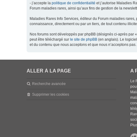
- j’accepte la
politique de confidentialité
et j’autorise Maladies Ra
Forum maladies rares, ainsi qu’aux fins de gestion de la newsletter
Maladies Rares Info Services, éditeur du Forum maladies rares, 
connaissance, directement ou par un tiers, de tout contenu illicit
Nos forums sont développés par phpBB (désignés ci-après par « l
peut être téléchargé sur
le site de phpBB
(en anglais). Le logici
et du contenu que nous acceptons et que nous n’acceptons pas. 
ALLER À LA PAGE
A 
Le 
Recherche avancée
pou
Mala
Supprimer les cookies
mal
con
tél
Rar
soci
Plus