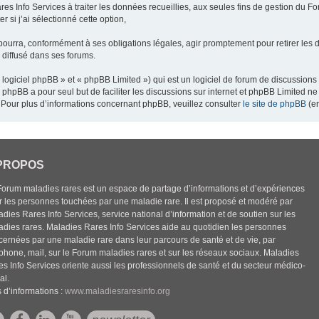
res Info Services à traiter les données recueillies, aux seules fins de gestion du F
 si j’ai sélectionné cette option,
pourra, conformément à ses obligations légales, agir promptement pour retirer les 
e diffusé dans ses forums.
ogiciel phpBB » et « phpBB Limited ») qui est un logiciel de forum de discussions
el phpBB a pour seul but de faciliter les discussions sur internet et phpBB Limited
Pour plus d’informations concernant phpBB, veuillez consulter
le site de phpBB
(en
PROPOS
Forum maladies rares est un espace de partage d’informations et d’expériences
r les personnes touchées par une maladie rare. Il est proposé et modéré par
dies Rares Info Services, service national d’information et de soutien sur les
adies rares. Maladies Rares Info Services aide au quotidien les personnes
cernées par une maladie rare dans leur parcours de santé et de vie, par
éphone, mail, sur le Forum maladies rares et sur les réseaux sociaux. Maladies
es Info Services oriente aussi les professionnels de santé et du secteur médico-
al.
 d’informations :
www.maladiesraresinfo.org