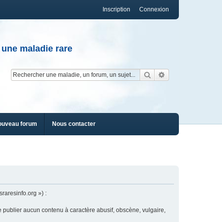
Inscription
Connexion
 une maladie rare
Rechercher
Recherche av
ouveau forum
Nous contacter
raresinfo.org ») :
e publier aucun contenu à caractère abusif, obscène, vulgaire,