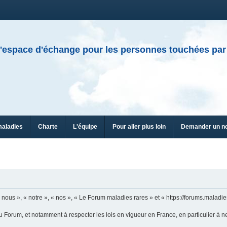
'espace d'échange pour les personnes touchées par
maladies
Charte
L'équipe
Pour aller plus loin
Demander un n
n
ous », « notre », « nos », « Le Forum maladies rares » et « https://forums.maladies
u Forum, et notamment à respecter les lois en vigueur en France, en particulier à n