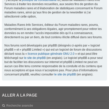
- j’accepte la
politique de confidentialité
et j’autorise Maladies Rares Info
Services à traiter les données recueillies, aux seules fins de gestion du
Forum maladies rares et d’élaboration de statistiques concernant le Forum
maladies rares, ainsi qu’aux fins de gestion de la newsletter si j’ai
sélectionné cette option,
Maladies Rares Info Services, éditeur du Forum maladies rares, pourra,
conformément à ses obligations légales, agir promptement pour retirer les
données ou en rendre l’accès impossible dès qu’il a connaissance,
directement ou par un tiers, de tout contenu illicite diffusé dans ses forums.
Nos forums sont développés par phpBB (désignés ci-après par « logiciel
phpBB » et « phpBB Limited ») qui est un logiciel de forum de discussions
déclaré sous la «
licence publique générale GNU 2.0
» et qui peut être
téléchargé sur
le site de phpBB
(en anglais). Le logiciel phpBB a pour seul
but de faciliter les discussions sur internet et phpBB Limited ne peut en
aucun cas être tenu comme responsable de la conduite et du contenu que
nous acceptons et que nous n’acceptons pas. Pour plus d’informations
concernant phpBB, veuillez consulter
le site de phpBB
(en anglais).
ALLER À LA PAGE
Recherche avancée