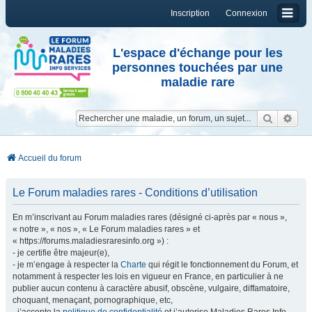
Inscription
Connexion
L'espace d'échange pour les
personnes touchées par une
maladie rare
Reche
Re
Accueil du forum
Le Forum maladies rares - Conditions d’utilisation
En m’inscrivant au Forum maladies rares (désigné ci-après par « nous »,
« notre », « nos », « Le Forum maladies rares » et
« https://forums.maladiesraresinfo.org ») :
- je certifie être majeur(e),
- je m’engage à respecter la
Charte
qui régit le fonctionnement du Forum, et
notamment à respecter les lois en vigueur en France, en particulier à ne
publier aucun contenu à caractère abusif, obscène, vulgaire, diffamatoire,
choquant, menaçant, pornographique, etc,