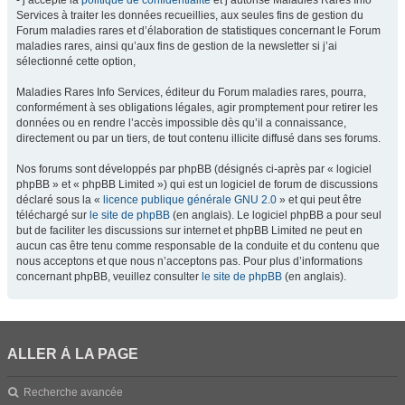
- j’accepte la
politique de confidentialité
et j’autorise Maladies Rares Info
Services à traiter les données recueillies, aux seules fins de gestion du
Forum maladies rares et d’élaboration de statistiques concernant le Forum
maladies rares, ainsi qu’aux fins de gestion de la newsletter si j’ai
sélectionné cette option,
Maladies Rares Info Services, éditeur du Forum maladies rares, pourra,
conformément à ses obligations légales, agir promptement pour retirer les
données ou en rendre l’accès impossible dès qu’il a connaissance,
directement ou par un tiers, de tout contenu illicite diffusé dans ses forums.
Nos forums sont développés par phpBB (désignés ci-après par « logiciel
phpBB » et « phpBB Limited ») qui est un logiciel de forum de discussions
déclaré sous la «
licence publique générale GNU 2.0
» et qui peut être
téléchargé sur
le site de phpBB
(en anglais). Le logiciel phpBB a pour seul
but de faciliter les discussions sur internet et phpBB Limited ne peut en
aucun cas être tenu comme responsable de la conduite et du contenu que
nous acceptons et que nous n’acceptons pas. Pour plus d’informations
concernant phpBB, veuillez consulter
le site de phpBB
(en anglais).
ALLER À LA PAGE
Recherche avancée