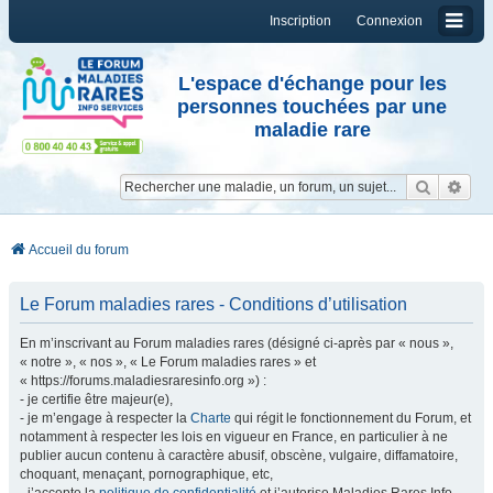
Inscription
Connexion
L'espace d'échange pour les
personnes touchées par une
maladie rare
Reche
Re
Accueil du forum
Le Forum maladies rares - Conditions d’utilisation
En m’inscrivant au Forum maladies rares (désigné ci-après par « nous »,
« notre », « nos », « Le Forum maladies rares » et
« https://forums.maladiesraresinfo.org ») :
- je certifie être majeur(e),
- je m’engage à respecter la
Charte
qui régit le fonctionnement du Forum, et
notamment à respecter les lois en vigueur en France, en particulier à ne
publier aucun contenu à caractère abusif, obscène, vulgaire, diffamatoire,
choquant, menaçant, pornographique, etc,