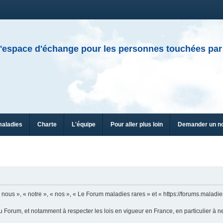
'espace d'échange pour les personnes touchées par
maladies
Charte
L'équipe
Pour aller plus loin
Demander un n
n
ous », « notre », « nos », « Le Forum maladies rares » et « https://forums.maladies
u Forum, et notamment à respecter les lois en vigueur en France, en particulier à n