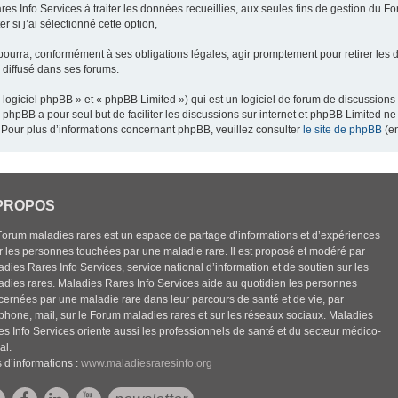
res Info Services à traiter les données recueillies, aux seules fins de gestion du F
 si j’ai sélectionné cette option,
pourra, conformément à ses obligations légales, agir promptement pour retirer les 
e diffusé dans ses forums.
ogiciel phpBB » et « phpBB Limited ») qui est un logiciel de forum de discussions
el phpBB a pour seul but de faciliter les discussions sur internet et phpBB Limited
Pour plus d’informations concernant phpBB, veuillez consulter
le site de phpBB
(en
PROPOS
Forum maladies rares est un espace de partage d’informations et d’expériences
r les personnes touchées par une maladie rare. Il est proposé et modéré par
dies Rares Info Services, service national d’information et de soutien sur les
adies rares. Maladies Rares Info Services aide au quotidien les personnes
cernées par une maladie rare dans leur parcours de santé et de vie, par
éphone, mail, sur le Forum maladies rares et sur les réseaux sociaux. Maladies
es Info Services oriente aussi les professionnels de santé et du secteur médico-
al.
 d’informations :
www.maladiesraresinfo.org