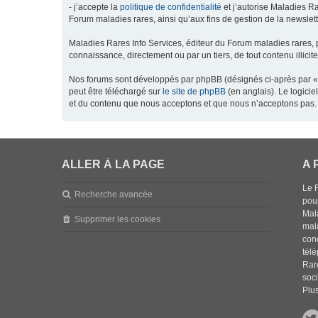
- j’accepte la
politique de confidentialité
et j’autorise Maladies Ra
Forum maladies rares, ainsi qu’aux fins de gestion de la newsletter
Maladies Rares Info Services, éditeur du Forum maladies rares, 
connaissance, directement ou par un tiers, de tout contenu illicit
Nos forums sont développés par phpBB (désignés ci-après par « l
peut être téléchargé sur
le site de phpBB
(en anglais). Le logici
et du contenu que nous acceptons et que nous n’acceptons pas. 
ALLER À LA PAGE
A 
Le 
Recherche avancée
pou
Mala
Supprimer les cookies
mal
con
tél
Rar
soci
Plus