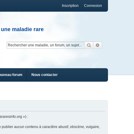
Inscription
Connexion
 une maladie rare
Rechercher
Recherche av
ouveau forum
Nous contacter
raresinfo.org ») :
e publier aucun contenu à caractère abusif, obscène, vulgaire,