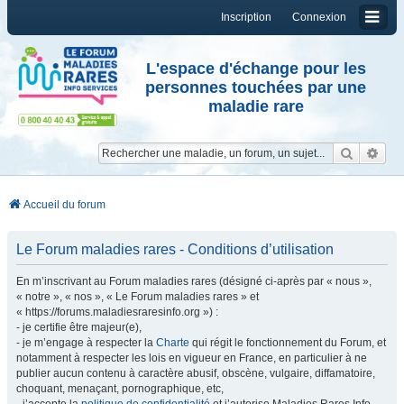
Inscription
Connexion
L'espace d'échange pour les
personnes touchées par une
maladie rare
Reche
Re
Accueil du forum
Le Forum maladies rares - Conditions d’utilisation
En m’inscrivant au Forum maladies rares (désigné ci-après par « nous »,
« notre », « nos », « Le Forum maladies rares » et
« https://forums.maladiesraresinfo.org ») :
- je certifie être majeur(e),
- je m’engage à respecter la
Charte
qui régit le fonctionnement du Forum, et
notamment à respecter les lois en vigueur en France, en particulier à ne
publier aucun contenu à caractère abusif, obscène, vulgaire, diffamatoire,
choquant, menaçant, pornographique, etc,