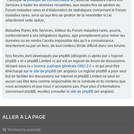
- j’accepte la
politique de confidentialité
et j’autorise Maladies Rares Info
Services à traiter les données recueillies, aux seules fins de gestion du
Forum maladies rares et d’élaboration de statistiques concernant le Forum
maladies rares, ainsi qu’aux fins de gestion de la newsletter si j’ai
sélectionné cette option,
Maladies Rares Info Services, éditeur du Forum maladies rares, pourra,
conformément à ses obligations légales, agir promptement pour retirer les
données ou en rendre l’accès impossible dès qu’il a connaissance,
directement ou par un tiers, de tout contenu illicite diffusé dans ses forums.
Nos forums sont développés par phpBB (désignés ci-après par « logiciel
phpBB » et « phpBB Limited ») qui est un logiciel de forum de discussions
déclaré sous la «
licence publique générale GNU 2.0
» et qui peut être
téléchargé sur
le site de phpBB
(en anglais). Le logiciel phpBB a pour seul
but de faciliter les discussions sur internet et phpBB Limited ne peut en
aucun cas être tenu comme responsable de la conduite et du contenu que
nous acceptons et que nous n’acceptons pas. Pour plus d’informations
concernant phpBB, veuillez consulter
le site de phpBB
(en anglais).
ALLER À LA PAGE
Recherche avancée