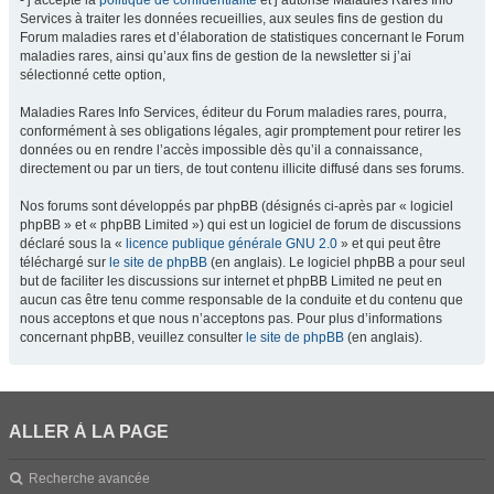
- j’accepte la
politique de confidentialité
et j’autorise Maladies Rares Info
Services à traiter les données recueillies, aux seules fins de gestion du
Forum maladies rares et d’élaboration de statistiques concernant le Forum
maladies rares, ainsi qu’aux fins de gestion de la newsletter si j’ai
sélectionné cette option,
Maladies Rares Info Services, éditeur du Forum maladies rares, pourra,
conformément à ses obligations légales, agir promptement pour retirer les
données ou en rendre l’accès impossible dès qu’il a connaissance,
directement ou par un tiers, de tout contenu illicite diffusé dans ses forums.
Nos forums sont développés par phpBB (désignés ci-après par « logiciel
phpBB » et « phpBB Limited ») qui est un logiciel de forum de discussions
déclaré sous la «
licence publique générale GNU 2.0
» et qui peut être
téléchargé sur
le site de phpBB
(en anglais). Le logiciel phpBB a pour seul
but de faciliter les discussions sur internet et phpBB Limited ne peut en
aucun cas être tenu comme responsable de la conduite et du contenu que
nous acceptons et que nous n’acceptons pas. Pour plus d’informations
concernant phpBB, veuillez consulter
le site de phpBB
(en anglais).
ALLER À LA PAGE
Recherche avancée