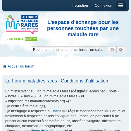
Inscription
Connexion
L'espace d'échange pour les
personnes touchées par une
maladie rare
Reche
Re
Accueil du forum
Le Forum maladies rares - Conditions d’utilisation
En m’inscrivant au Forum maladies rares (désigné ci-après par « nous »,
« notre », « nos », « Le Forum maladies rares » et
« https://forums.maladiesraresinfo.org ») :
- je certifie être majeur(e),
- je m’engage à respecter la
Charte
qui régit le fonctionnement du Forum, et
notamment à respecter les lois en vigueur en France, en particulier à ne
publier aucun contenu à caractère abusif, obscène, vulgaire, diffamatoire,
choquant, menaçant, pornographique, etc,