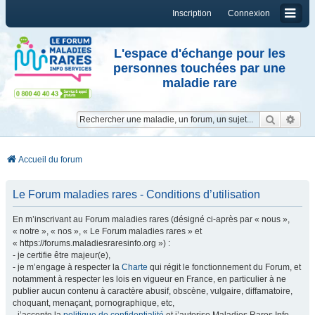
Inscription
Connexion
L'espace d'échange pour les
personnes touchées par une
maladie rare
Reche
Re
Accueil du forum
Le Forum maladies rares - Conditions d’utilisation
En m’inscrivant au Forum maladies rares (désigné ci-après par « nous »,
« notre », « nos », « Le Forum maladies rares » et
« https://forums.maladiesraresinfo.org ») :
- je certifie être majeur(e),
- je m’engage à respecter la
Charte
qui régit le fonctionnement du Forum, et
notamment à respecter les lois en vigueur en France, en particulier à ne
publier aucun contenu à caractère abusif, obscène, vulgaire, diffamatoire,
choquant, menaçant, pornographique, etc,