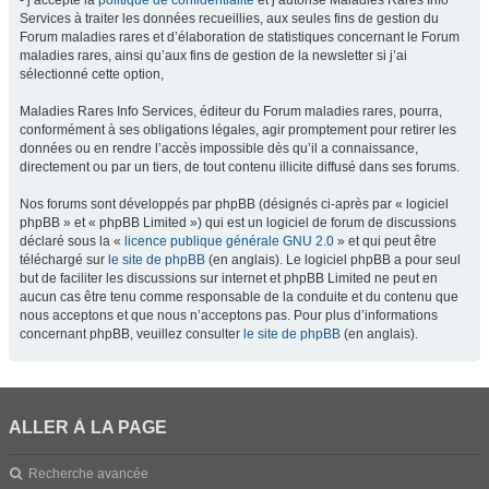
- j’accepte la
politique de confidentialité
et j’autorise Maladies Rares Info
Services à traiter les données recueillies, aux seules fins de gestion du
Forum maladies rares et d’élaboration de statistiques concernant le Forum
maladies rares, ainsi qu’aux fins de gestion de la newsletter si j’ai
sélectionné cette option,
Maladies Rares Info Services, éditeur du Forum maladies rares, pourra,
conformément à ses obligations légales, agir promptement pour retirer les
données ou en rendre l’accès impossible dès qu’il a connaissance,
directement ou par un tiers, de tout contenu illicite diffusé dans ses forums.
Nos forums sont développés par phpBB (désignés ci-après par « logiciel
phpBB » et « phpBB Limited ») qui est un logiciel de forum de discussions
déclaré sous la «
licence publique générale GNU 2.0
» et qui peut être
téléchargé sur
le site de phpBB
(en anglais). Le logiciel phpBB a pour seul
but de faciliter les discussions sur internet et phpBB Limited ne peut en
aucun cas être tenu comme responsable de la conduite et du contenu que
nous acceptons et que nous n’acceptons pas. Pour plus d’informations
concernant phpBB, veuillez consulter
le site de phpBB
(en anglais).
ALLER À LA PAGE
Recherche avancée