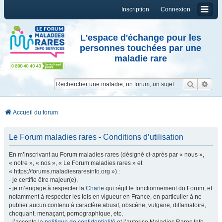
Inscription
Connexion
L'espace d'échange pour les
personnes touchées par une
maladie rare
Reche
Re
Accueil du forum
Le Forum maladies rares - Conditions d’utilisation
En m’inscrivant au Forum maladies rares (désigné ci-après par « nous »,
« notre », « nos », « Le Forum maladies rares » et
« https://forums.maladiesraresinfo.org ») :
- je certifie être majeur(e),
- je m’engage à respecter la
Charte
qui régit le fonctionnement du Forum, et
notamment à respecter les lois en vigueur en France, en particulier à ne
publier aucun contenu à caractère abusif, obscène, vulgaire, diffamatoire,
choquant, menaçant, pornographique, etc,