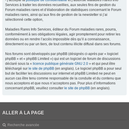
- j’accepte la
politique de confidentialité
et j’autorise Maladies Rares Info
Services à traiter les données recueillies, aux seules fins de gestion du
Forum maladies rares et d’élaboration de statistiques concernant le Forum
maladies rares, ainsi qu’aux fins de gestion de la newsletter si j’ai
sélectionné cette option,
Maladies Rares Info Services, éditeur du Forum maladies rares, pourra,
conformément à ses obligations légales, agir promptement pour retirer les
données ou en rendre l’accès impossible dès qu’il a connaissance,
directement ou par un tiers, de tout contenu illicite diffusé dans ses forums.
Nos forums sont développés par phpBB (désignés ci-après par « logiciel
phpBB » et « phpBB Limited ») qui est un logiciel de forum de discussions
déclaré sous la «
licence publique générale GNU 2.0
» et qui peut être
téléchargé sur
le site de phpBB
(en anglais). Le logiciel phpBB a pour seul
but de faciliter les discussions sur internet et phpBB Limited ne peut en
aucun cas être tenu comme responsable de la conduite et du contenu que
nous acceptons et que nous n’acceptons pas. Pour plus d’informations
concernant phpBB, veuillez consulter
le site de phpBB
(en anglais).
ALLER À LA PAGE
Recherche avancée