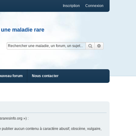
Inscription
Connexion
 une maladie rare
Rechercher
Recherche av
ouveau forum
Nous contacter
raresinfo.org ») :
e publier aucun contenu à caractère abusif, obscène, vulgaire,