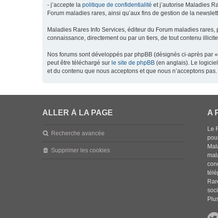
- j’accepte la
politique de confidentialité
et j’autorise Maladies Ra
Forum maladies rares, ainsi qu’aux fins de gestion de la newsletter
Maladies Rares Info Services, éditeur du Forum maladies rares, 
connaissance, directement ou par un tiers, de tout contenu illicit
Nos forums sont développés par phpBB (désignés ci-après par « l
peut être téléchargé sur
le site de phpBB
(en anglais). Le logici
et du contenu que nous acceptons et que nous n’acceptons pas. 
ALLER À LA PAGE
A 
Le 
Recherche avancée
pou
Mala
Supprimer les cookies
mal
con
tél
Rar
soci
Plus