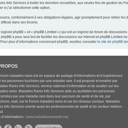
res Info Services à traiter les données recueillies, aux seules fins de gestion du F
 si j’ai sélectionné cette option,
pourra, conformément à ses obligations légales, agir promptement pour retirer les 
e diffusé dans ses forums.
ogiciel phpBB » et « phpBB Limited ») qui est un logiciel de forum de discussions
el phpBB a pour seul but de faciliter les discussions sur internet et phpBB Limited
Pour plus d’informations concernant phpBB, veuillez consulter
le site de phpBB
(en
PROPOS
Forum maladies rares est un espace de partage d’informations et d’expériences
r les personnes touchées par une maladie rare. Il est proposé et modéré par
dies Rares Info Services, service national d’information et de soutien sur les
adies rares. Maladies Rares Info Services aide au quotidien les personnes
cernées par une maladie rare dans leur parcours de santé et de vie, par
éphone, mail, sur le Forum maladies rares et sur les réseaux sociaux. Maladies
es Info Services oriente aussi les professionnels de santé et du secteur médico-
al.
 d’informations :
www.maladiesraresinfo.org