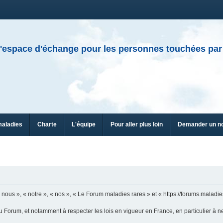
'espace d'échange pour les personnes touchées par
maladies
Charte
L'équipe
Pour aller plus loin
Demander un n
n
ous », « notre », « nos », « Le Forum maladies rares » et « https://forums.maladies
u Forum, et notamment à respecter les lois en vigueur en France, en particulier à n