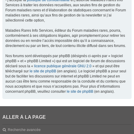
- j’accepte la
politique de confidentialité
et j’autorise Maladies Rares Info
Services à traiter les données recueillies, aux seules fins de gestion du
Forum maladies rares et d’élaboration de statistiques concernant le Forum
maladies rares, ainsi qu’aux fins de gestion de la newsletter si j’ai
sélectionné cette option,
Maladies Rares Info Services, éditeur du Forum maladies rares, pourra,
conformément à ses obligations légales, agir promptement pour retirer les
données ou en rendre l’accès impossible dès qu’il a connaissance,
directement ou par un tiers, de tout contenu illicite diffusé dans ses forums.
Nos forums sont développés par phpBB (désignés ci-après par « logiciel
phpBB » et « phpBB Limited ») qui est un logiciel de forum de discussions
déclaré sous la «
licence publique générale GNU 2.0
» et qui peut être
téléchargé sur
le site de phpBB
(en anglais). Le logiciel phpBB a pour seul
but de faciliter les discussions sur internet et phpBB Limited ne peut en
aucun cas être tenu comme responsable de la conduite et du contenu que
nous acceptons et que nous n’acceptons pas. Pour plus d’informations
concernant phpBB, veuillez consulter
le site de phpBB
(en anglais).
ALLER À LA PAGE
Recherche avancée