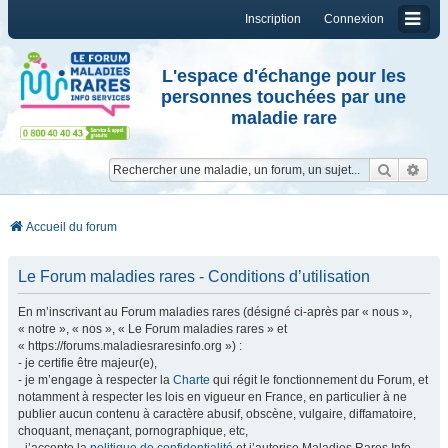
Inscription
Connexion
L'espace d'échange pour les
personnes touchées par une
maladie rare
Reche
Re
Accueil du forum
Le Forum maladies rares - Conditions d’utilisation
En m’inscrivant au Forum maladies rares (désigné ci-après par « nous »,
« notre », « nos », « Le Forum maladies rares » et
« https://forums.maladiesraresinfo.org ») :
- je certifie être majeur(e),
- je m’engage à respecter la
Charte
qui régit le fonctionnement du Forum, et
notamment à respecter les lois en vigueur en France, en particulier à ne
publier aucun contenu à caractère abusif, obscène, vulgaire, diffamatoire,
choquant, menaçant, pornographique, etc,