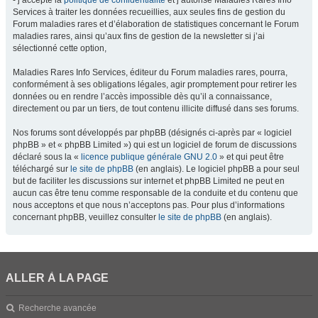
- j’accepte la
politique de confidentialité
et j’autorise Maladies Rares Info
Services à traiter les données recueillies, aux seules fins de gestion du
Forum maladies rares et d’élaboration de statistiques concernant le Forum
maladies rares, ainsi qu’aux fins de gestion de la newsletter si j’ai
sélectionné cette option,
Maladies Rares Info Services, éditeur du Forum maladies rares, pourra,
conformément à ses obligations légales, agir promptement pour retirer les
données ou en rendre l’accès impossible dès qu’il a connaissance,
directement ou par un tiers, de tout contenu illicite diffusé dans ses forums.
Nos forums sont développés par phpBB (désignés ci-après par « logiciel
phpBB » et « phpBB Limited ») qui est un logiciel de forum de discussions
déclaré sous la «
licence publique générale GNU 2.0
» et qui peut être
téléchargé sur
le site de phpBB
(en anglais). Le logiciel phpBB a pour seul
but de faciliter les discussions sur internet et phpBB Limited ne peut en
aucun cas être tenu comme responsable de la conduite et du contenu que
nous acceptons et que nous n’acceptons pas. Pour plus d’informations
concernant phpBB, veuillez consulter
le site de phpBB
(en anglais).
ALLER À LA PAGE
Recherche avancée