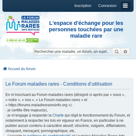
Inscription
Connexion
L'espace d'échange pour les
personnes touchées par une
maladie rare
Reche
Re
Accueil du forum
Le Forum maladies rares - Conditions d’utilisation
En m’inscrivant au Forum maladies rares (désigné ci-après par « nous »,
« notre », « nos », « Le Forum maladies rares » et
« https://forums.maladiesraresinfo.org ») :
- je certifie être majeur(e),
- je m’engage à respecter la
Charte
qui régit le fonctionnement du Forum, et
notamment à respecter les lois en vigueur en France, en particulier à ne
publier aucun contenu à caractère abusif, obscène, vulgaire, diffamatoire,
choquant, menaçant, pornographique, etc,