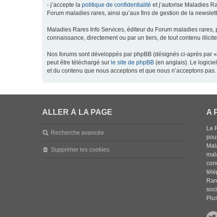
- j’accepte la
politique de confidentialité
et j’autorise Maladies Ra
Forum maladies rares, ainsi qu’aux fins de gestion de la newsletter
Maladies Rares Info Services, éditeur du Forum maladies rares, 
connaissance, directement ou par un tiers, de tout contenu illicit
Nos forums sont développés par phpBB (désignés ci-après par « l
peut être téléchargé sur
le site de phpBB
(en anglais). Le logici
et du contenu que nous acceptons et que nous n’acceptons pas. 
ALLER À LA PAGE
A 
Le 
Recherche avancée
pou
Mala
Supprimer les cookies
mal
con
tél
Rar
soci
Plus