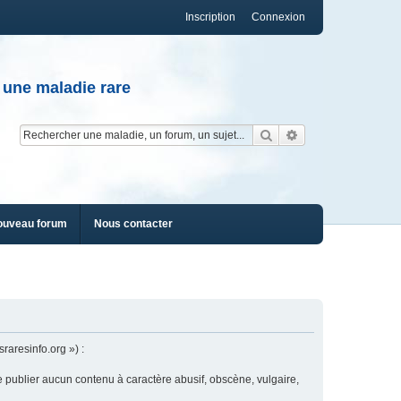
Inscription
Connexion
 une maladie rare
Rechercher
Recherche av
ouveau forum
Nous contacter
raresinfo.org ») :
e publier aucun contenu à caractère abusif, obscène, vulgaire,