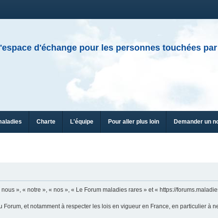
'espace d'échange pour les personnes touchées par
maladies
Charte
L'équipe
Pour aller plus loin
Demander un n
n
ous », « notre », « nos », « Le Forum maladies rares » et « https://forums.maladies
u Forum, et notamment à respecter les lois en vigueur en France, en particulier à n