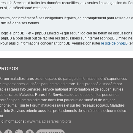
res Info Services à traiter les données recueillies, aux seules fins de gestion du F
 si j’ai sélectionné cette option,
pourra, conformément à ses obligations légales, agir promptement pour retirer les 
e diffusé dans ses forums.
ogiciel phpBB » et « phpBB Limited ») qui est un logiciel de forum de discussions
el phpBB a pour seul but de faciliter les discussions sur internet et phpBB Limited
Pour plus d’informations concernant phpBB, veuillez consulter
le site de phpBB
(en
PROPOS
Forum maladies rares est un espace de partage d’informations et d’expériences
r les personnes touchées par une maladie rare. Il est proposé et modéré par
dies Rares Info Services, service national d’information et de soutien sur les
adies rares. Maladies Rares Info Services aide au quotidien les personnes
cernées par une maladie rare dans leur parcours de santé et de vie, par
éphone, mail, sur le Forum maladies rares et sur les réseaux sociaux. Maladies
es Info Services oriente aussi les professionnels de santé et du secteur médico-
al.
 d’informations :
www.maladiesraresinfo.org