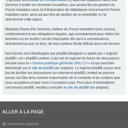
- j’accepte la
politique de confidentialité
et j’autorise Maladies Rares Info
Services à traiter les données recueillies, aux seules fins de gestion du
Forum maladies rares et d’élaboration de statistiques concernant le Forum
maladies rares, ainsi qu’aux fins de gestion de la newsletter si j’ai
sélectionné cette option,
Maladies Rares Info Services, éditeur du Forum maladies rares, pourra,
conformément à ses obligations légales, agir promptement pour retirer les
données ou en rendre l’accès impossible dès qu’il a connaissance,
directement ou par un tiers, de tout contenu illicite diffusé dans ses forums.
Nos forums sont développés par phpBB (désignés ci-après par « logiciel
phpBB » et « phpBB Limited ») qui est un logiciel de forum de discussions
déclaré sous la «
licence publique générale GNU 2.0
» et qui peut être
téléchargé sur
le site de phpBB
(en anglais). Le logiciel phpBB a pour seul
but de faciliter les discussions sur internet et phpBB Limited ne peut en
aucun cas être tenu comme responsable de la conduite et du contenu que
nous acceptons et que nous n’acceptons pas. Pour plus d’informations
concernant phpBB, veuillez consulter
le site de phpBB
(en anglais).
ALLER À LA PAGE
Recherche avancée