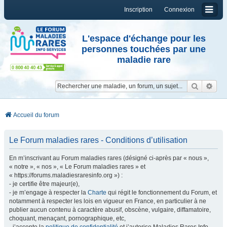
Inscription
Connexion
L'espace d'échange pour les
personnes touchées par une
maladie rare
Reche
Re
Accueil du forum
Le Forum maladies rares - Conditions d’utilisation
En m’inscrivant au Forum maladies rares (désigné ci-après par « nous »,
« notre », « nos », « Le Forum maladies rares » et
« https://forums.maladiesraresinfo.org ») :
- je certifie être majeur(e),
- je m’engage à respecter la
Charte
qui régit le fonctionnement du Forum, et
notamment à respecter les lois en vigueur en France, en particulier à ne
publier aucun contenu à caractère abusif, obscène, vulgaire, diffamatoire,
choquant, menaçant, pornographique, etc,