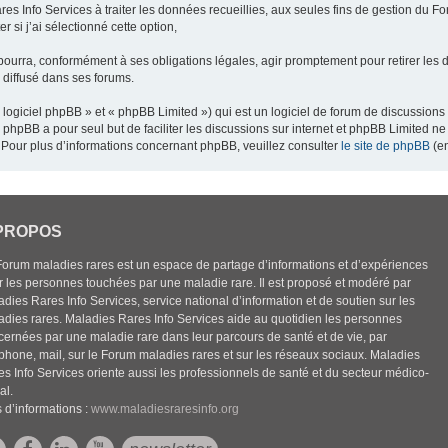
res Info Services à traiter les données recueillies, aux seules fins de gestion du F
 si j’ai sélectionné cette option,
pourra, conformément à ses obligations légales, agir promptement pour retirer les 
e diffusé dans ses forums.
ogiciel phpBB » et « phpBB Limited ») qui est un logiciel de forum de discussions
el phpBB a pour seul but de faciliter les discussions sur internet et phpBB Limited
Pour plus d’informations concernant phpBB, veuillez consulter
le site de phpBB
(en
PROPOS
Forum maladies rares est un espace de partage d’informations et d’expériences
r les personnes touchées par une maladie rare. Il est proposé et modéré par
dies Rares Info Services, service national d’information et de soutien sur les
adies rares. Maladies Rares Info Services aide au quotidien les personnes
cernées par une maladie rare dans leur parcours de santé et de vie, par
éphone, mail, sur le Forum maladies rares et sur les réseaux sociaux. Maladies
es Info Services oriente aussi les professionnels de santé et du secteur médico-
al.
 d’informations :
www.maladiesraresinfo.org