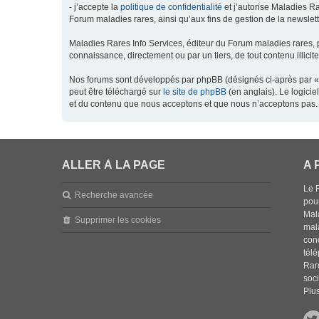
- j’accepte la
politique de confidentialité
et j’autorise Maladies Ra
Forum maladies rares, ainsi qu’aux fins de gestion de la newsletter
Maladies Rares Info Services, éditeur du Forum maladies rares, 
connaissance, directement ou par un tiers, de tout contenu illicit
Nos forums sont développés par phpBB (désignés ci-après par « l
peut être téléchargé sur
le site de phpBB
(en anglais). Le logici
et du contenu que nous acceptons et que nous n’acceptons pas. 
ALLER À LA PAGE
A 
Le 
Recherche avancée
pou
Mala
Supprimer les cookies
mal
con
tél
Rar
soci
Plus