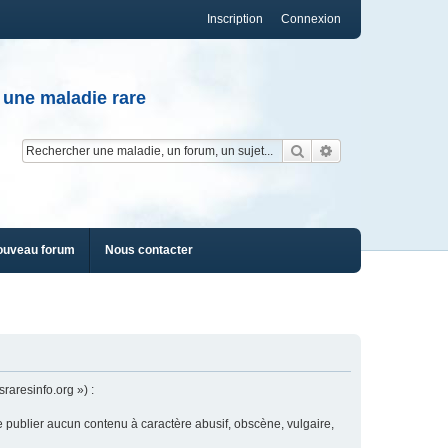
Inscription
Connexion
 une maladie rare
Rechercher
Recherche av
ouveau forum
Nous contacter
raresinfo.org ») :
e publier aucun contenu à caractère abusif, obscène, vulgaire,