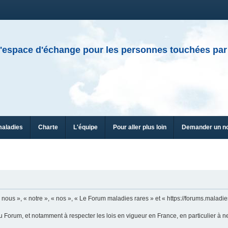
'espace d'échange pour les personnes touchées par
maladies
Charte
L'équipe
Pour aller plus loin
Demander un n
n
ous », « notre », « nos », « Le Forum maladies rares » et « https://forums.maladies
u Forum, et notamment à respecter les lois en vigueur en France, en particulier à n