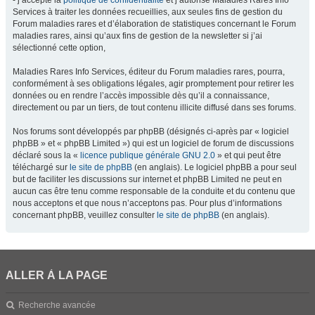
- j’accepte la
politique de confidentialité
et j’autorise Maladies Rares Info
Services à traiter les données recueillies, aux seules fins de gestion du
Forum maladies rares et d’élaboration de statistiques concernant le Forum
maladies rares, ainsi qu’aux fins de gestion de la newsletter si j’ai
sélectionné cette option,
Maladies Rares Info Services, éditeur du Forum maladies rares, pourra,
conformément à ses obligations légales, agir promptement pour retirer les
données ou en rendre l’accès impossible dès qu’il a connaissance,
directement ou par un tiers, de tout contenu illicite diffusé dans ses forums.
Nos forums sont développés par phpBB (désignés ci-après par « logiciel
phpBB » et « phpBB Limited ») qui est un logiciel de forum de discussions
déclaré sous la «
licence publique générale GNU 2.0
» et qui peut être
téléchargé sur
le site de phpBB
(en anglais). Le logiciel phpBB a pour seul
but de faciliter les discussions sur internet et phpBB Limited ne peut en
aucun cas être tenu comme responsable de la conduite et du contenu que
nous acceptons et que nous n’acceptons pas. Pour plus d’informations
concernant phpBB, veuillez consulter
le site de phpBB
(en anglais).
ALLER À LA PAGE
Recherche avancée