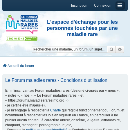
Inscription
Connexion
L'espace d'échange pour les
personnes touchées par une
maladie rare
Reche
Re
Accueil du forum
Le Forum maladies rares - Conditions d’utilisation
En m’inscrivant au Forum maladies rares (désigné ci-après par « nous »,
« notre », « nos », « Le Forum maladies rares » et
« https://forums.maladiesraresinfo.org ») :
- je certifie être majeur(e),
- je m’engage à respecter la
Charte
qui régit le fonctionnement du Forum, et
notamment à respecter les lois en vigueur en France, en particulier à ne
publier aucun contenu à caractère abusif, obscène, vulgaire, diffamatoire,
choquant, menaçant, pornographique, etc,