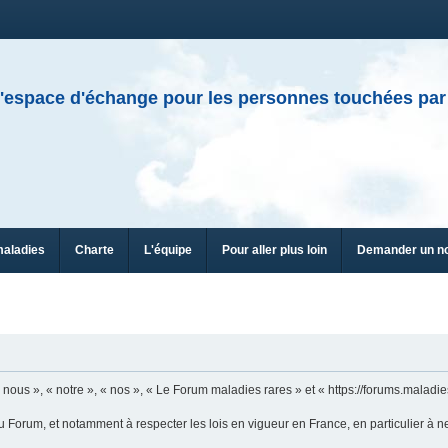
'espace d'échange pour les personnes touchées par
maladies
Charte
L'équipe
Pour aller plus loin
Demander un n
n
ous », « notre », « nos », « Le Forum maladies rares » et « https://forums.maladies
u Forum, et notamment à respecter les lois en vigueur en France, en particulier à n