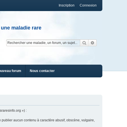
Inscription
Connexion
 une maladie rare
Rechercher
Recherche av
ouveau forum
Nous contacter
raresinfo.org ») :
e publier aucun contenu à caractère abusif, obscène, vulgaire,