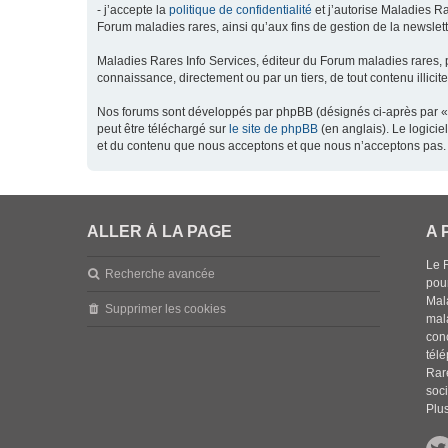
- j’accepte la
politique de confidentialité
et j’autorise Maladies Ra
Forum maladies rares, ainsi qu’aux fins de gestion de la newsletter
Maladies Rares Info Services, éditeur du Forum maladies rares, 
connaissance, directement ou par un tiers, de tout contenu illicit
Nos forums sont développés par phpBB (désignés ci-après par « l
peut être téléchargé sur
le site de phpBB
(en anglais). Le logici
et du contenu que nous acceptons et que nous n’acceptons pas. 
ALLER À LA PAGE
A 
Le 
Recherche avancée
pou
Mala
Supprimer les cookies
mal
con
tél
Rar
soci
Plus