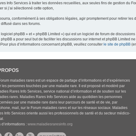
res Info Services à traiter les données recueillies, aux seules fins de gestion du F
 si j’ai sélectionné cette option,
pourra, conformément à ses obligations légales, agir promptement pour retirer les 
e diffusé dans ses forums.
ogiciel phpBB » et « phpBB Limited ») qui est un logiciel de forum de discussions
el phpBB a pour seul but de faciliter les discussions sur internet et phpBB Limited
Pour plus d’informations concernant phpBB, veuillez consulter
le site de phpBB
(en
PROPOS
Forum maladies rares est un espace de partage d’informations et d’expériences
r les personnes touchées par une maladie rare. Il est proposé et modéré par
dies Rares Info Services, service national d’information et de soutien sur les
adies rares. Maladies Rares Info Services aide au quotidien les personnes
cernées par une maladie rare dans leur parcours de santé et de vie, par
éphone, mail, sur le Forum maladies rares et sur les réseaux sociaux. Maladies
es Info Services oriente aussi les professionnels de santé et du secteur médico-
al.
 d’informations :
www.maladiesraresinfo.org