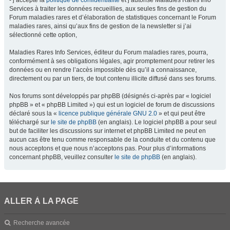
- j’accepte la
politique de confidentialité
et j’autorise Maladies Rares Info
Services à traiter les données recueillies, aux seules fins de gestion du
Forum maladies rares et d’élaboration de statistiques concernant le Forum
maladies rares, ainsi qu’aux fins de gestion de la newsletter si j’ai
sélectionné cette option,
Maladies Rares Info Services, éditeur du Forum maladies rares, pourra,
conformément à ses obligations légales, agir promptement pour retirer les
données ou en rendre l’accès impossible dès qu’il a connaissance,
directement ou par un tiers, de tout contenu illicite diffusé dans ses forums.
Nos forums sont développés par phpBB (désignés ci-après par « logiciel
phpBB » et « phpBB Limited ») qui est un logiciel de forum de discussions
déclaré sous la «
licence publique générale GNU 2.0
» et qui peut être
téléchargé sur
le site de phpBB
(en anglais). Le logiciel phpBB a pour seul
but de faciliter les discussions sur internet et phpBB Limited ne peut en
aucun cas être tenu comme responsable de la conduite et du contenu que
nous acceptons et que nous n’acceptons pas. Pour plus d’informations
concernant phpBB, veuillez consulter
le site de phpBB
(en anglais).
ALLER À LA PAGE
Recherche avancée