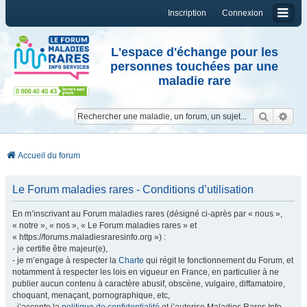
Inscription
Connexion
L'espace d'échange pour les
personnes touchées par une
maladie rare
Reche
Re
Accueil du forum
Le Forum maladies rares - Conditions d’utilisation
En m’inscrivant au Forum maladies rares (désigné ci-après par « nous »,
« notre », « nos », « Le Forum maladies rares » et
« https://forums.maladiesraresinfo.org ») :
- je certifie être majeur(e),
- je m’engage à respecter la
Charte
qui régit le fonctionnement du Forum, et
notamment à respecter les lois en vigueur en France, en particulier à ne
publier aucun contenu à caractère abusif, obscène, vulgaire, diffamatoire,
choquant, menaçant, pornographique, etc,